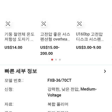
70kN IEC와 함께
기둥 절연체 온도
고전압 좋은 서스
U160bp 고전압
저항성 도자기 세
펜션형 overhead
디스크 서스펜션
라믹 라인 포스트
전송선 장비
유리 절연체 전송
US$14.00
US$15.00-
US$3.00-9.00
절연체 공장 전력
110kv 전기 - 부싱
선용, IEC 보증
200.00
용
- 폴리머 저 에폭
18m 발송 후 또는
시 수지 - 가이 크
12m 선로 가동
로스암 - 전기 절
연체
빠른 세부 정보
모델 번호.:
FXB-36/70CT
신청:
강력한, 낮은 전압, Medium-
Voltage
자료:
복합 폴리머