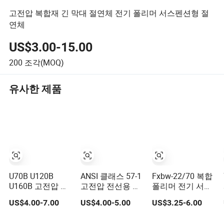
고전압 복합재 긴 막대 절연체 전기 폴리머 서스펜션형 절
연체
US$3.00-15.00
200
조각(MOQ)
유사한 제품
U70B U120B
ANSI 클래스 57-1
Fxbw-22/70 복합
U160B 고전압 유
고전압 전선용 전
폴리머 전기 서스
리 절연체 70kN
기 절연체
펜션 고무 절연체
US$4.00-7.00
US$4.00-5.00
US$3.25-6.00
120kN 160kN 이
폴리머 고저전압
용 가능
절연체 23kv