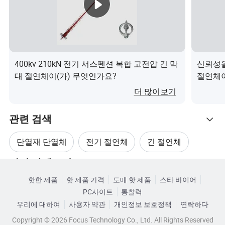
11/1
11
100
380
185
420
92
95
45
00-
SB
FXB
144
400kv 210kN 전기 서스펜션 복합 고전압 긴 막
신뢰성을
W-
11
80
450
280
550
/11
125
65
대 절연체이(가) 무엇인가요?
절연체이
11/8
4
더 많이보기
0-SB
FXB-
88/
관련 검색
24/7
24
70
425
230
575
98
125
65
단열재 단열체
전기 절연체
긴 절연체
0-EE
년
100
관련 카테고리
FXB
실리콘 절연체
절연봉
지지 절연체
년
핫한 제품
핫 제품 가격
도매 핫 제품
스타 바이어
카테고리로 찾아보기
W-
24
70
440
270
850
중
125
65
PC사이트
통찰력
24/7
130
우리에 대하여
사용자 약관
개인정보 보호정책
연락하다
0-SB
일
Copyright © 2026 Focus Technology Co., Ltd. All Rights Reserved