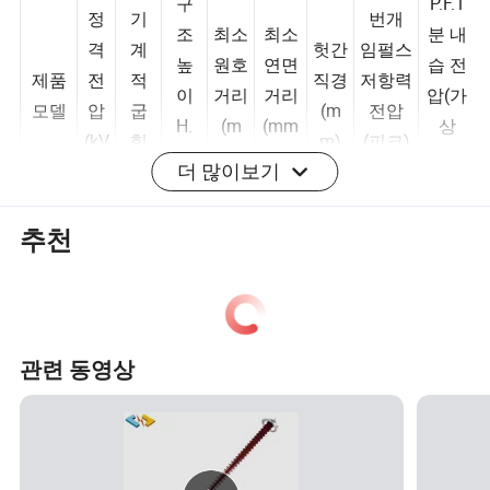
격
구
P.F.1
정
기
번개
조
최소
최소
분 내
격
계
헛간
임펄스
높
원호
연면
습 전
제품
전
적
직경
저항력
이
거리
거리
압(가
모델
압
굽
(m
전압
H.
(m
(mm
상
더 많이보기
(kV
힘
m)
(피크)
(m
m)
)
값)
)
하
(kV)
m)
(kV)
중
추천
(kn)
FXB
W-
11
70
350
180
420
92
95
45
11/7
관련 동영상
0-SB
FXB
W-