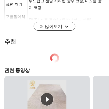
부드럽고 샌딩 처리된 방수 코팅, 미끄럼 방
표면 처리
지 코팅
포름알데히
더 많이보기
E0/E1 표준 준수(포름알데히드 부족)
드 방출
습기 저항
0SB3, 0SB4 등급(습한 환경에 적합)
추천
굽힘 강도
≥222 MPa(두께에 따라 다름)
인장 강도
≥ 0.34MPa
압축 강도
≥ 15MPa
관련 동영상
손톱 고정
높음(나사와 손톱에 적합)
강도
서비스 수
정상 조건에서 10년 이상
명
처리 방법
절단, 드릴링, 조각, 베누어링, 그림