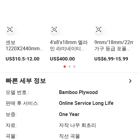
어 적층 목재 베니
격 포플러 코어 오
어 상업용 보드 합
쿠메 소나무 자작
판 가정 장식을 위
나무 면 후면
한
센보
4'x8'x18mm 멜라
9mm/18mm/22mm
1220X2440mm
민 라미네이티드
가구 등급 포플러
방수 라미네이트
합판 상업용 합판
코어 적층 목재 빈
US$10.5-12.00
US$400.00
US$6.99-15.99
목재 거푸집 해양
으로 가구에 사용
탄고르 자작나무
페놀 수지 플라스
되며, 포플러 코어,
사펠레 오쿠메 베
틱 필름 면판 합판
경재 코어 또는 복
니어 상업용 합판
건축용 합판
합 코어로 옷장,
보드
빠른 세부 정보
캐비닛에 적합합
니다
모델 번호.:
Bamboo Plywood
판매 후 서비스:
Online Service Long Life
보증:
One Year
자료:
자작 나무 회초리
곡물:
직선 곡물