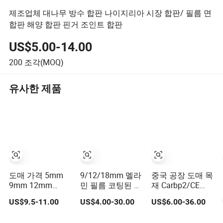
제조업체 대나무 방수 합판 나이지리아 시장 합판/ 필름 면
합판 해양 합판 핀거 조인트 합판
US$5.00-14.00
200
조각(MOQ)
유사한 제품
도매 가격 5mm
9/12/18mm 멜라
중국 공장 도매 목
9mm 12mm
민 필름 코팅된 포
재 Carbp2/CE
18mm 22mm 멜
플러 소나무 자작
2.7/16/18mm E1
US$9.5-11.00
US$4.00-30.00
US$6.00-36.00
라민 코팅 가구 등
나무 해양 합판 베
접착 집성 가구 해
급 유칼립투스 코
니어 거푸집 합판
양 상업용 합판 가