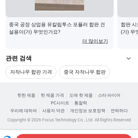
화재 방지
내화성 OSB 사용 가능(B1/B2 표준)
상세 사진
중국 공장 상업용 유칼립투스 포플러 합판 건
합판 시트
우리의 장점
설용이(가) 무엇인가요?
(가) 
더 많이보기
비교
관련 검색
우리의 장점
치수
자작나무 합판 가격
중국 자작나무 합판
코어 보드 전체 /'자작나무 심장과 포플라 코어, 사
코어
용 파손에 시몰린 옹이 없고 코어 사이의 작은 간격
관련 카테고리
품질
자작나무 합판 표면
자작나무 필름 합판
보드 및 강력한 보드 안정성
핫한 제품
핫 제품 가격
도매 핫 제품
스타 바이어
카테고리로 찾아보기
PC사이트
통찰력
글루
환경 친화적인 EO/E1 등급 아교, 북미 수출용 CARB
상업용 자작나무 합판
필름 코팅 자작나무 합판
우리에 대하여
사용자 약관
개인정보 보호정책
연락하다
등급
P2 인증 지원
Copyright © 2026 Focus Technology Co., Ltd. All Rights Reserved
환경
CARB, CE.1S09001 및 기타 미국가 인증을 제공할
인증
수 있습니다