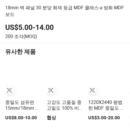
18mm 벽 패널 30 분당 화재 등급 MDF 클래스-a 방화 MDF
보드
US$5.00-14.00
200
조각(MOQ)
유사한 제품
중밀도 섬유판
고강도 고품질 중
1220X2440 평범
15mm/18mm 멜
고밀도 100% 비
한 MDF 중밀도 섬
라민 표면 평면
석면 섬유 시멘트
유판 경쟁력 있는
US$8.00-10.00
협상
US$3.00-20.00
UV 방수 베니어
보드
가격의 옷장 및
슬롯 글로시 화려
MDF 문