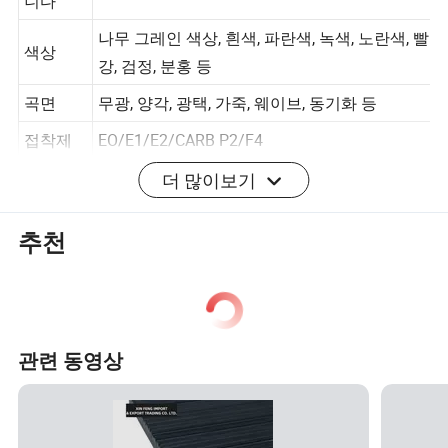
표준 보드, 내화성 보드, 방수 보드
니다
나무 그레인 색상, 흰색, 파란색, 녹색, 노란색, 빨
색상
강, 검정, 분홍 등
곡면
무광, 양각, 광택, 가죽, 웨이브, 동기화 등
접착제
EO/E1/E2/CARB P2/F4
더 많이보기
응용 프
부엌 캐비닛, 옷장 문, 신발 캐비닛, TV 캐비닛,
로그램
가구
추천
MOQ
20GP 컨테이너 1개
무료 샘
언제든지 이용할 수 있습니다
플
관련 동영상
18mm 두께의 4x8 MDF 보드 패키지, 목축당
Ltems: 50 Piecespallet, 컨테이너당 Ltems: 8
포장 세
pallets/Container: 패키지 측정: 230X230X590