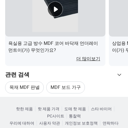
부 정보
cm(요청한 대로 컨테이너): 콘테이너당 총 중
량: 2,200.00 kg, 패키지 Sizeper Unit:
122X244X1.8CM, KG/KG 제품당 총 중량: 37kg
리드 타
배달 시간은 약 10-20일입니다.
임
욕실용 고급 방수 MDF 코어 바닥재 언더레이
상업용 
가장자
우리 공장에서 생산된 PVC/아크릴/ABS 엣지
먼트이(가) 무엇인가요?
이(가)
리 밴딩
밴딩으로 99% 색상이 보드와 비슷합니다
더 많이보기
상세 사진
관련 검색
우리의 장점
목재 MDF 판넬
MDF 보드 가구
관련 카테고리
비교
패널 MDF 보드
MDF 보드 문
우리의 장점
핫한 제품
핫 제품 가격
도매 핫 제품
스타 바이어
카테고리로 찾아보기
치수
PC사이트
통찰력
MDF 베니어 보드
MDF 목재 입자 보드
코어 보드 전체 /'자작나무 심장과 포플라 코어, 사
우리에 대하여
사용자 약관
개인정보 보호정책
연락하다
코어