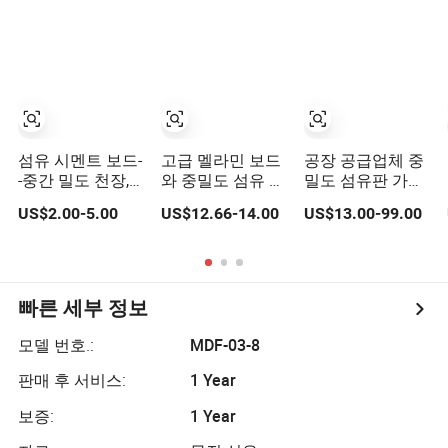
한 MDF 보드 가구
및 장식용
섬유 시멘트 보드-
고급 멜라민 보드
공장 공급업체 중
-중간 밀도 천장,
와 중밀도 섬유 코
밀도 섬유판 가구
파티션 벽 패널
어로 가구용으로
및 건축 자재를 위
US$2.00-5.00
US$12.66-14.00
US$13.00-99.00
사용됩니다
한 최저가
빠른 세부 정보
모델 번호.:
MDF-03-8
판매 후 서비스:
1 Year
보증:
1 Year