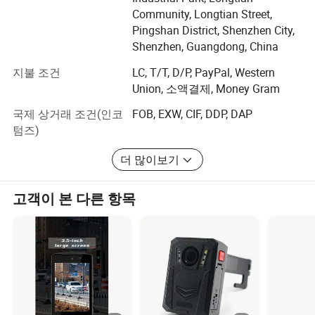
지식을 보유하고 있어 최적화된 통합 시스템을 만들 때 독
Community, Longtian Street,
특한 장점을 제공합니다.
Pingshan District, Shenzhen City,
2013년에 설립되어 중국 선전에 본사를 둔 Yingshiwei는
Shenzhen, Guangdong, China
탁월한 제품 및 끊임없는 혁신의 토대를 바탕으로 제작되
지불 조건
LC, T/T, D/P, PayPal, Western
었습니다. 우리의 핵심 철학은 고객이 안전을 강화하고 효
Union, 소액결제, Money Gram
율성을 개선하며 책임을 유지할 수 있도록 하는 첨단 기술
을 제공하는 데 집중합니다.
국제 상거래 조건(인코
FOB, EXW, CIF, DDP, DAP
텀즈)
탁월성에 대한 우리의 약속:
더 많이보기
Yingshiwei에서 우리는 운영의 모든 측면에서 품질을 우선
시합니다. 초기 설계 및 개발 단계에서부터 제조 공정 전반
고객이 본 다른 항목
에 걸친 엄격한 품질 관리에 이르기까지, 당사는 최고의 산
업 표준을 준수합니다. 탁월한 성과를 위한 우리의 노력은
다음과 같습니다.
고급 연구 개발: 전문 R&D 팀은 새로운 기술과 혁신적인 솔
루션을 지속적으로 탐구하는 고도로 숙련된 엔지니어와 기
술자로 구성되어 있습니다. 우리는 업계에서 기술 발전의
최전선에 머물기 위해 연구 개발에 많은 투자를 합니다.