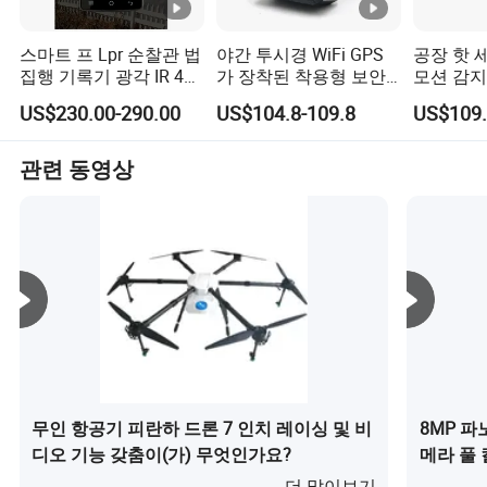
최첨단 제조: 최첨단 제조 시설과 장비를 활용하여 정밀성,
효율성, 일관된 제품 품질을 보장합니다. 생산 공정을 꼼꼼
스마트 프 Lpr 순찰관 법
야간 투시경 WiFi GPS
공장 핫 세
집행 기록기 광각 IR 4G
가 장착된 착용형 보안
모션 감지
하게 모니터링하고 제어하여 결함을 최소화하고 출력을 극
바디 착용 카메라
경비원 바디 카메라
메라 X8b
대화합니다.
US$230.00-290.00
US$104.8-109.8
US$109.
엄격한 품질 관리: 모든 생산 단계에서 엄격한 테스트를 수
관련 동영상
행하는 강력한 품질 관리 시스템을 구현합니다. 이를 통해
모든 제품이 업계 표준 및 고객의 기대를 충족하거나 능가
합니다.
지속적인 개선: 시장 동향 및 고객 피드백을 지속적으로 분
석하여 개선할 영역을 파악합니다. 이러한 반복적인 프로
세스를 통해 우리는 제품을 개선하고, 프로세스를 개선하
고, 지속적으로 고객 경험을 개선할 수 있습니다.
무인 항공기 피란하 드론 7 인치 레이싱 및 비
8MP 
디오 기능 갖춤이(가) 무엇인가요?
메라 풀 
더 많이보기