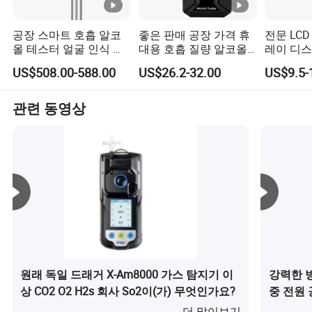
최첨단 제조: 최첨단 제조 시설과 장비를 활용하여 정밀성,
효율성, 일관된 제품 품질을 보장합니다. 생산 공정을 꼼꼼
공장 스마트 호흡 알코
좋은 판매 공장 가격 휴
전문 LC
올 테스터 얼굴 인식 호
대용 호흡 질량 알코올
레이 디스
하게 모니터링하고 제어하여 결함을 최소화하고 출력을 극
흡 측정기 운전사 모니
측정기 운전 안전 알코
기 자동차
대화합니다.
US$508.00-588.00
US$26.2-32.00
US$9.5-
터링 알코올 탐지기
올 측정기 알코올 테스
터
트
엄격한 품질 관리: 모든 생산 단계에서 엄격한 테스트를 수
관련 동영상
행하는 강력한 품질 관리 시스템을 구현합니다. 이를 통해
모든 제품이 업계 표준 및 고객의 기대를 충족하거나 능가
합니다.
지속적인 개선: 시장 동향 및 고객 피드백을 지속적으로 분
석하여 개선할 영역을 파악합니다. 이러한 반복적인 프로
세스를 통해 우리는 제품을 개선하고, 프로세스를 개선하
고, 지속적으로 고객 경험을 개선할 수 있습니다.
원래 독일 드래거 X-Am8000 가스 탐지기 이
강력한 
상 CO2 O2 H2s 회사 So2이(가) 무엇인가요?
중 전원 
더 많이보기