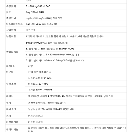
따라
측정 범위
0 ~ 200mg/100mL BAC
감도
1mg/100mL BAC
측정 단위
mg/L(브락), mg/mL(BAC) 선택 사항
디스플레이 모드
1.29인치 OLED 컬러 디스플레이
작업 양식
메뉴 유형
누름 버튼
4개의 키: 라이트 키, 알코올 탐지 키, 조명 키, 휘슬 키, 4키 기능은 독립적입니다
50mg/100mL BAC의 표준 가스 농도에서:
a. 불기 거리가 5cm 미만일 경우: ±5.0mg/100mL
확실성 측정
b. 공기 분사 거리가 5 ~ 10cm: ±6.0mg/100mL입니다
C. 공기 분사 거리가 10cm: ± 10.0mg/100mL를 초과𝕩니다
파라미터
사양
마운트
1~15초 안에 조절 가능
작동 온도 범위: 0~50도
주변 조건
환경 습도: 20 ~ 98%
대기압: 600 ~ 1,400hPa
배터리
18650 리튬 배터리: 4.35V/3000mAh, 지속적으로 마셔낼 수 있음 500회 이상 테스트
무게
263g에는 배터리가 포𝕨되어 있습니다
파워 소산
정상 작동은 120mA이며 300mA의 불빛입니다
센서
연료 전지 센서
손전등 기능
밝은 흰색 조명
빨간색과 파란색 표시등은 종종 밝으며, 스트로브, 대화형 플래시 기능이 임의로 사용될 수 있습니다
배터리 기능
전환