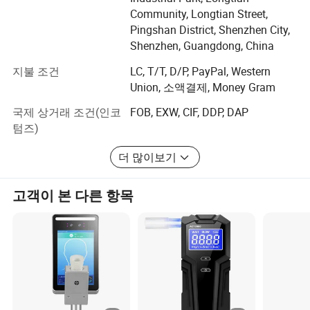
지식을 보유하고 있어 최적화된 통합 시스템을 만들 때 독
Community, Longtian Street,
특한 장점을 제공합니다.
Pingshan District, Shenzhen City,
2013년에 설립되어 중국 선전에 본사를 둔 Yingshiwei는
Shenzhen, Guangdong, China
탁월한 제품 및 끊임없는 혁신의 토대를 바탕으로 제작되
지불 조건
LC, T/T, D/P, PayPal, Western
었습니다. 우리의 핵심 철학은 고객이 안전을 강화하고 효
Union, 소액결제, Money Gram
율성을 개선하며 책임을 유지할 수 있도록 하는 첨단 기술
을 제공하는 데 집중합니다.
국제 상거래 조건(인코
FOB, EXW, CIF, DDP, DAP
텀즈)
탁월성에 대한 우리의 약속:
더 많이보기
Yingshiwei에서 우리는 운영의 모든 측면에서 품질을 우선
시합니다. 초기 설계 및 개발 단계에서부터 제조 공정 전반
고객이 본 다른 항목
에 걸친 엄격한 품질 관리에 이르기까지, 당사는 최고의 산
업 표준을 준수합니다. 탁월한 성과를 위한 우리의 노력은
다음과 같습니다.
고급 연구 개발: 전문 R&D 팀은 새로운 기술과 혁신적인 솔
루션을 지속적으로 탐구하는 고도로 숙련된 엔지니어와 기
술자로 구성되어 있습니다. 우리는 업계에서 기술 발전의
최전선에 머물기 위해 연구 개발에 많은 투자를 합니다.