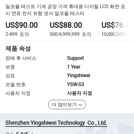
알코올 테스트 기계 공장 가격 휴대용 디지털 LCD 화면 표
시 연료 전지 유형 센서 알코올 테스터
US$90.00
US$88.00
US$76.00
2-499
조각
500-9,999,999
조각
10,000,000+
조
제품 속성
판매 후 서비스
Support
보증
1 Year
상표
Yingshiwei
모델 번호.
YSW-S3
사용자 지정
사용자 지정
더 많이보기
Shenzhen Yingshiwei Technology Co., Ltd.