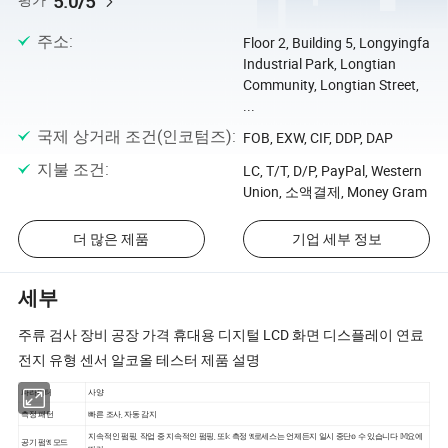
5.0/5
평가
주소
:
Floor 2, Building 5, Longyingfa
Industrial Park, Longtian
Community, Longtian Street,
...
국제 상거래 조건(인코텀즈)
:
FOB, EXW, CIF, DDP, DAP
지불 조건
:
LC, T/T, D/P, PayPal, Western
Union, 소액결제, Money Gram
더 많은 제품
기업 세부 정보
세부
주류 검사 장비 공장 가격 휴대용 디지털 LCD 화면 디스플레이 연료
전지 유형 센서 알코올 테스터 제품 설명
파라미터
사양
측정 패턴
빠른 조사, 자동 감지
지속적인 펌핑, 작업 중 지속적인 펌핑, 또𝕜 측정 𝔄로세스는 언제든지 일시 중단𝕠 수 있습니다 𝕄요에
공기 펌𝔄 모드