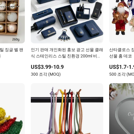
틸 징글 벨 팬
인기 판매 개인화된 홍보 광고 선물 클래
산타클로스 장
볼
식 스테인리스 스틸 친환경 200ml 비즈
선물 홈 데코
니스 선물
US$3.99-10.9
US$1.7-1.
300 조각 (MOQ)
500 조각 (M