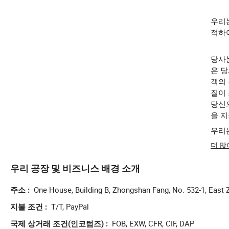
우리는
적하
당사
은 당
객의
질이 
당신
을 
우리
더 
우리 공장 및 비즈니스 배경 소개
One House, Building B, Zhongshan Fang, No. 532-1, East Z
주소
T/T, PayPal
지불 조건
FOB, EXW, CFR, CIF, DAP
국제 상거래 조건(인코텀즈)