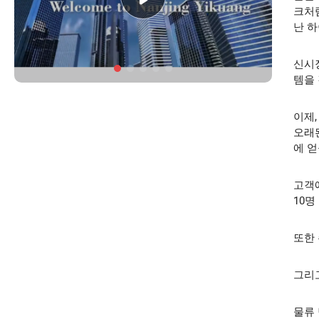
크처럼
난 
신시
템을
이제,
오래된
에 얻
고객
10
또한 
그리고
물류 