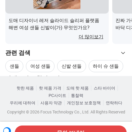
합니다. 함께 협력하고 번영을 창출합시다.
도매 디자이너 레저 슬라이드 슬리퍼 플랫폼
진짜 가
우리의 서비스
해변 여성 샌들 신발이(가) 무엇인가요?
바닥 디
남성 샌
더 많이보기
OEM 및 ODM에 동의합니다.
2.애프터 서비스
관련 검색
3.우리의 브랜드: OEM
도어 투 도어 배송 서비스
샌들
여성 샌들
신발 샌들
하이 슈 샌들
국제 사이즈 차트
카테고리로 찾아보기
여름 여성 샌들
부츠 샌들 신발
자세한 내용
핫한 제품
핫 제품 가격
도매 핫 제품
스타 바이어
PC사이트
통찰력
우리에 대하여
사용자 약관
개인정보 보호정책
연락하다
포장
Copyright © 2026 Focus Technology Co., Ltd. All Rights Reserved
1.고객의 요구에 따라 모든 신발은 신발 상자와 함께 포장
하거나 신발 박스가 없이 포장할 수 있습니다. 하지만 신발