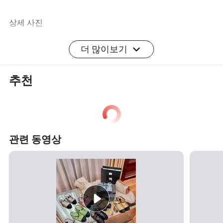
상세 사진
더 많이보기
사이즈 차트
사용자 지정
인증
추천
포장 및 배송
포장 및 배송
포장 세부 정보:
일반 수출 포장. YS002 여성용 하이힐 신발 여성용 팬시 신
관련 동영상
발 여성용 펌프 슈즈
배송 세부 정보: 35-45일
우리는 전 세계 훌륭한 특약점, 에이전시 및 대리점을 찾고
있습니다. 더 많은 패기 있는 딜러, 에이전시, 유통업자들이
전 세계 모든 코너에서 저희 그룹에 합류하게 된 것을 환영