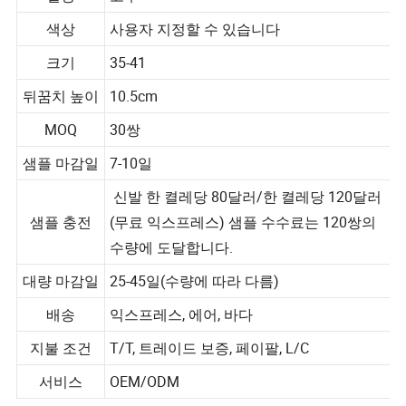
밑창
고무
색상
사용자 지정할 수 있습니다
크기
35-41
뒤꿈치 높이
10.5cm
MOQ
30쌍
샘플 마감일
7-10일
신발 한 켤레당 80달러/한 켤레당 120달러
샘플 충전
(무료 익스프레스) 샘플 수수료는 120쌍의
수량에 도달합니다.
대량 마감일
25-45일(수량에 따라 다름)
배송
익스프레스, 에어, 바다
지불 조건
T/T, 트레이드 보증, 페이팔, L/C
서비스
OEM/ODM