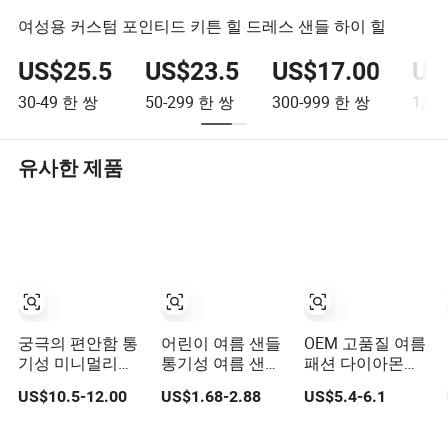
여성용 커스텀 포인티드 키튼 힐 드레스 샌들 하이 힐
US$25.5
US$23.5
US$17.00
US
30-49
한 쌍
50-299
한 쌍
300-999
한 쌍
1,00
유사한 제품
궁극의 편안함 통
어린이 여름 샌들
OEM 고품질 여름
기성 미니멀리스
통기성 여름 샌들
패션 다이아몬드
트 남성 여름 해변
소녀 신발 EVA 클
체인 신발 윗부분
US$10.5-12.00
US$1.68-2.88
US$5.4-6.1
샌들
로그 경량 캐주얼
전기 도금 힐 파티
유니섹스 샌들
여성 샌들 OEM 가
능 공장 직거래 판