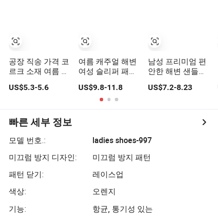
매 샌들
공장 직송 가격 코
여름 캐주얼 해변
남성 프리미엄 편
르크 소재 여름 샌
여성 슬리퍼 패션
안한 해변 샌들로
들 여름 야외용
도매 샌들 여성 신
궁극적인 여름 휴
US$5.3-5.6
US$9.8-11.8
US$7.2-8.23
발 샌들
식을 즐기세요
빠른 세부 정보
모델 번호.:
ladies shoes-997
미끄럼 방지 디자인:
미끄럼 방지 패턴
패턴 닫기:
레이스업
색상:
오렌지
기능:
항균, 통기성 있는