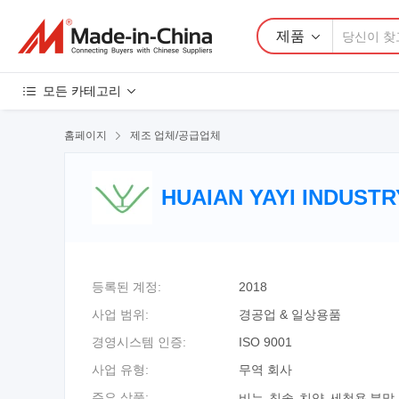
제품
모든 카테고리
홈페이지

제조 업체/공급업체
HUAIAN YAYI INDUSTRY
등록된 계정:
2018
사업 범위:
경공업 & 일상용품
경영시스템 인증:
ISO 9001
사업 유형:
무역 회사
비누, 칫솔, 치약, 세척용 분말,
주요 상품: