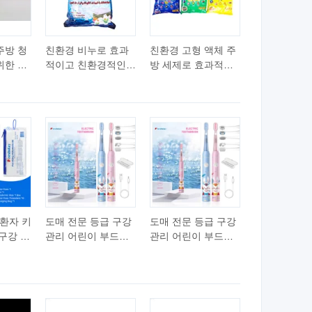
주방 청
친환경 비누로 효과
친환경 고형 액체 주
위한 생
적이고 친환경적인
방 세제로 효과적인
세제
세탁 청소
세척
 환자 키
도매 전문 등급 구강
도매 전문 등급 구강
 구강 관
관리 어린이 부드러
관리 어린이 부드러
 치아 미
운 브리스틀 키즈 전
운 브리스틀 키즈 전
 인터덴
동 칫솔
동 칫솔
실 구강