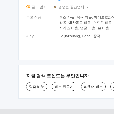
골드 멤버
검증된 공급업체

주요 상품:
청소 타올, 목욕 타올, 마이크로화
타올, 애완동물 타올, 스포츠 타올,
시리즈 타올, 얼굴 타올, 손 타올
시/구:
Shijiazhuang, Hebei, 중국
지금 검색 트렌드는 무엇입니까
맞춤 비누
비누 만들기
파우더 비누