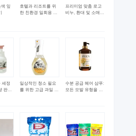
녹색 잎
호텔과 리조트를 위
프리미엄 맞춤 로고
기
한 친환경 일회용 비
비누, 환대 및 소매
누 바
요구에 적합합니다
손 세정
일상적인 청소 필요
수분 공급 헤어 샴푸:
량 판매
를 위한 고급 과일 향
모든 모발 유형을 위
 액체 비
주방 세제
한 기본 세정