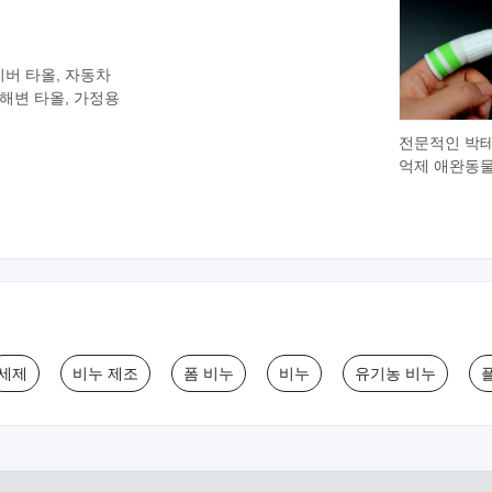
이버 타올, 자동차
 해변 타올, 가정용
전문적인 박
억제 애완동물
미세 섬유 대
아 청소 제품
가락 칫솔
세제
비누 제조
폼 비누
비누
유기농 비누