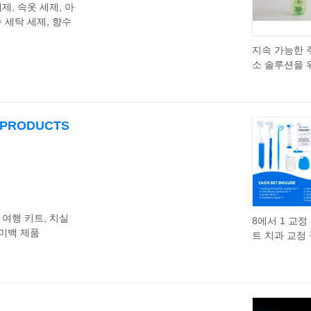
제, 속옷 세제, 아
수 세탁 세제, 향수
지속 가능한 
소 솔루션을 
분해성 주방 
 PRODUCTS
 여행 키트, 치실
8에서 1 교정
 미백 제품
트 치과 교정
리 위생 키트
백 세트 칫솔
탈 브러시 치
거울