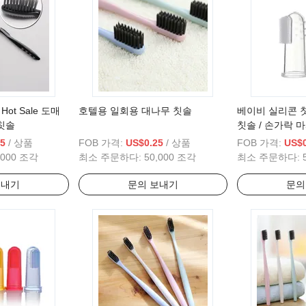
 Hot Sale 도매
호텔용 일회용 대나무 칫솔
베이비 실리콘 칫
칫솔
칫솔 / 손가락 
으로 만들어졌
5
/ 상품
FOB 가격:
US$0.25
/ 상품
FOB 가격:
US$0
,000 조각
최소 주문하다:
50,000 조각
최소 주문하다:
보내기
문의 보내기
문의