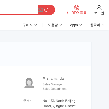
내 RFQ 등록
로그인
구매자
도움말
Apps
한국어
Mrs. amanda
Sales Manager
Sales Department
주소:
No. 156 North Beijing
Road, Qinghe District,