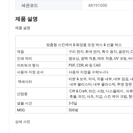
세관코드
48191000
제품 설명
제품 설명
맞춤형 스킨케어 & 화장품 포장 박스 & 선물 박스
재질
구리 판지, 회색 판지, 특수 용지, 골판지, C2S
인쇄 처리
엠보싱, 광택 적층, 매트 적층, UV 코팅, 
아트워크 형식
PDF, CDR, AI 등 CAD
사용자 지정 순서
사용자 지정을 수락𝕩니다
리본 & 보우, 자석, 직물 내부, 내부 잠금, 내
액세서리
내부 블리스터, 내부 플라스틱, 투명 창문 
Cift & Craft, 와인, 사탕, 디스플레이 , 의
산업용
촛불, 와인, 셔츠, 지갑, 스킨 케어 크림, 
샘플 시간
3-5일
MOQ
500평
상세 사진