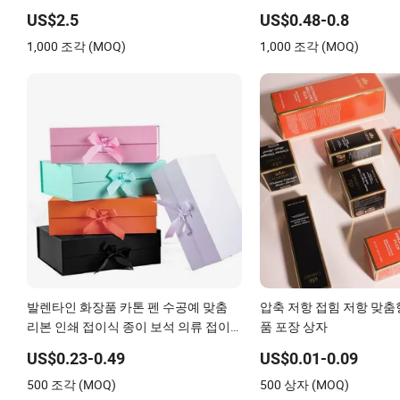
자
US$2.5
US$0.48-0.8
1,000 조각 (MOQ)
1,000 조각 (MOQ)
발렌타인 화장품 카톤 펜 수공예 맞춤
압축 저항 접힘 저항 맞춤
리본 인쇄 접이식 종이 보석 의류 접이
품 포장 상자
식 자석 종이 결혼식 파티 축제 선물 포
US$0.23-0.49
US$0.01-0.09
장 상자
500 조각 (MOQ)
500 상자 (MOQ)