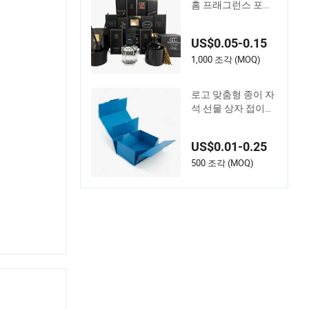
홈 프래그런스 포장
상자 세트 향수 상자
세트 향수 상자와 리
US$0.05-0.15
드 디퓨저 및 향수 병
포장
1,000 조각 (MOQ)
로고 맞춤형 종이 자
석 선물 상자 접이식
포장
US$0.01-0.25
500 조각 (MOQ)