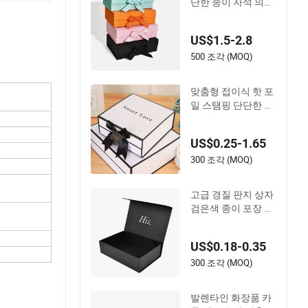
단한 종이 자석 의류
포장 상자 리본 접이
식 자석 종이 선물 상
US$1.5-2.8
자
500 조각 (MOQ)
맞춤형 접이식 핫 포
일 스탬핑 단단한 판
지 초콜릿 케이크 화
장품 메이크업 보석
US$0.25-1.65
향수 자석 잠금 쇼핑
종이 선물 포장 상자
300 조각 (MOQ)
고급 경질 판지 상자
검은색 종이 포장 선
물 상자 남성을 위한
럭셔리 자석 잠금 선
US$0.18-0.35
물 상자 플립 뚜껑 포
함
300 조각 (MOQ)
발렌타인 화장품 카