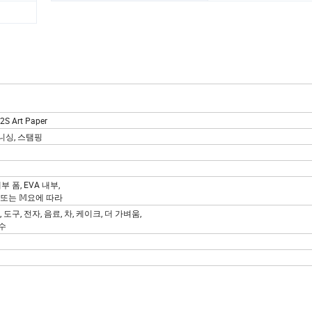
 Art Paper
바니싱, 스탬핑
부 폼, EVA 내부,
또는 𝕄요에 따라
류, 도구, 전자, 음료, 차, 케이크, 더 가벼움,
향수