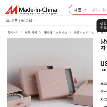
제품
모든 카테고리
아직
찾으
홈페이지
제품 목록
가방·케이스 & 박스
선물 박스 & 가방
종이




낮
자
폰
U
500
포트
생산
지불