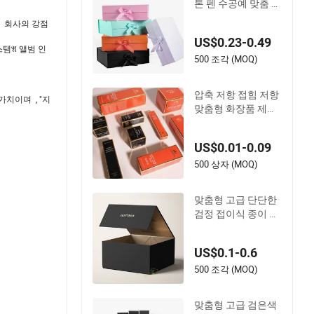
톤 펜 수공예 맞춤 리
본 인쇄 접이식 종이
다. 회사의 강점
보석 의류 접이식 자
US$0.23-0.49
석 종이 결혼식 파티
탬𝔄 앨범 인
축제 선물 포장 상자
500 조각 (MOQ)
압축 저항 접힘 저항
가치이며 , "지
맞춤형 화장품 제품
포장 상자
US$0.01-0.09
500 상자 (MOQ)
맞춤형 고급 단단한
검정 접이식 종이 포
장 선물 상자, 자석
잠금 장치가 있는 와
US$0.1-0.6
인 / 의류 / 의복 / 신
발 / 화장품용
500 조각 (MOQ)
맞춤형 고급 검은색