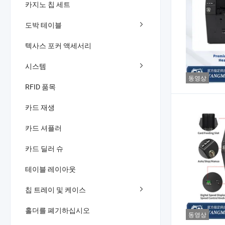
카지노 칩 세트
도박 테이블
텍사스 포커 액세서리
시스템
동영상
RFID 품목
카드 재생
카드 셔플러
카드 딜러 슈
테이블 레이아웃
칩 트레이 및 케이스
홀더를 폐기하십시오
동영상