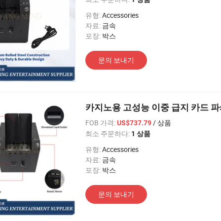
유형:
Accessories
자료:
금속
포장:
박스
문의 보내기
카지노용 고성능 이중 급지 카드 
FOB 가격:
/ 상품
US$737.79
최소 주문하다:
1 상품
유형:
Accessories
자료:
금속
포장:
박스
문의 보내기