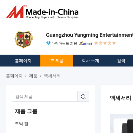
Guangzhou Yangming Entertainment 
다이아몬드 회원
홈페이지
제품
회사 소개
검색
홈페이지
제품
액세서리
액세서리
제품 그룹
도박 칩