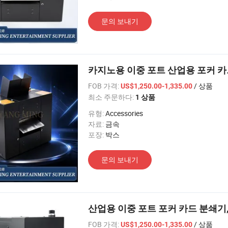
문의 보내기
카지노용 이중 포트 산업용 포커 
FOB 가격:
/ 상품
US$1,250.00-1,335.00
최소 주문하다:
1 상품
유형:
Accessories
자료:
금속
포장:
박스
문의 보내기
산업용 이중 포트 포커 카드 분쇄기,
FOB 가격:
/ 상품
US$1,250.00-1,335.00