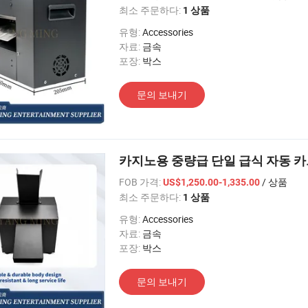
최소 주문하다:
1 상품
유형:
Accessories
자료:
금속
포장:
박스
문의 보내기
카지노용 중량급 단일 급식 자동 
FOB 가격:
/ 상품
US$1,250.00-1,335.00
최소 주문하다:
1 상품
유형:
Accessories
자료:
금속
포장:
박스
문의 보내기