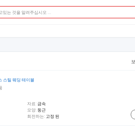
보
스 스틸 웨딩 테이블
품
자료:
금속
모양:
둥근
회전하는:
고정 된