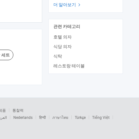
더 알아보기

관련 카테고리
호텔 의자
식당 의자
 세트
식탁
레스토랑 테이블
제품
통찰력
العرب
Nederlands
हिन्दी
ภาษาไทย
Türkçe
Tiếng Việt