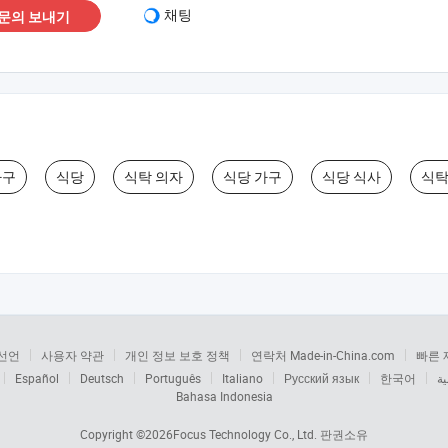
채팅
문의 보내기
가구
식당
식탁 의자
식당 가구
식당 식사
식탁
선언
사용자 약관
개인 정보 보호 정책
연락처 Made-in-China.com
빠른 
Español
Deutsch
Português
Italiano
Русский язык
한국어
ية
Bahasa Indonesia
Copyright ©2026
Focus Technology Co., Ltd.
판권소유