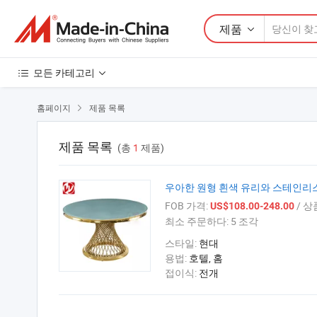
제품
모든 카테고리
홈페이지
제품 목록

제품 목록
(총
1
제품)
우아한 원형 흰색 유리와 스테인리
FOB 가격:
/ 상
US$108.00-248.00
최소 주문하다:
5 조각
스타일:
현대
용법:
호텔, 홈
접이식:
전개