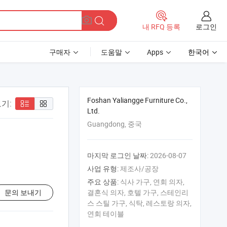
로그인
내 RFQ 등록
구매자
도움말
Apps
한국어
Foshan Yaliangge Furniture Co.,
기:
Ltd.
Guangdong, 중국
마지막 로그인 날짜:
2026-08-07
사업 유형:
제조사/공장
주요 상품:
식사 가구, 연회 의자,
문의 보내기
결혼식 의자, 호텔 가구, 스테인리
스 스틸 가구, 식탁, 레스토랑 의자,
연회 테이블