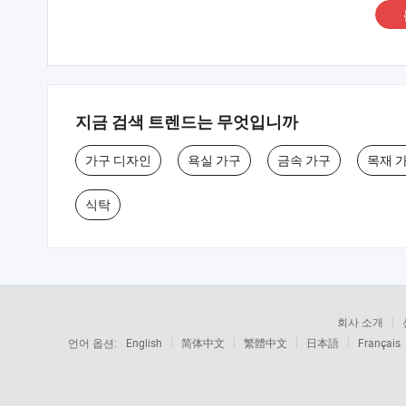
지금 검색 트렌드는 무엇입니까
가구 디자인
욕실 가구
금속 가구
목재 
식탁
회사 소개
언어 옵션:
English
简体中文
繁體中文
日本語
Français