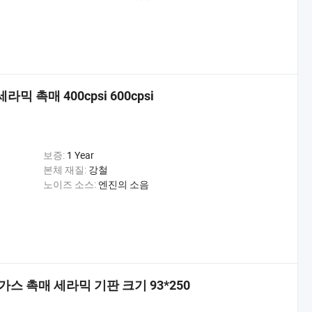
믹 촉매 400cpsi 600cpsi
보증:
1 Year
본체 재질:
강철
노이즈 소스:
엔진의 소음
스 촉매 세라믹 기판 크기 93*250