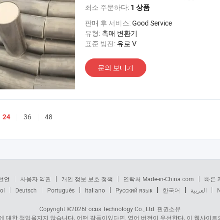
최소 주문하다:
1 상품
판매 후 서비스:
Good Service
유형:
촉매 변환기
표준 방전:
유로 V
문의 보내기
36
48
24
선언
사용자 약관
개인 정보 보호 정책
연락처 Made-in-China.com
빠른 
ol
Deutsch
Português
Italiano
Русский язык
한국어
العربية
Copyright ©2026
Focus Technology Co., Ltd.
판권소유
 대한 책임을지지 않습니다. 어떤 갈등이있다면, 영어 버전이 우선한다. 이 웹사이트의