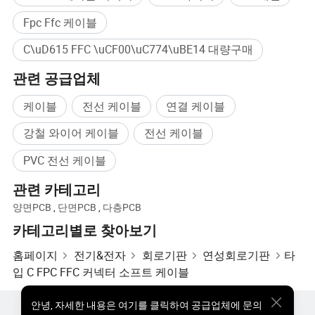
Fpc Ffc 케이블
C\uD615 FFC \uCF00\uC774\uBE14 대량구매
관련 공급업체
케이블
전선 케이블
연결 케이블
강철 와이어 케이블
전선 케이블
PVC 전선 케이블
관련 카테고리
양면PCB
,
단면PCB
,
다층PCB
카테고리별로 찾아보기
홈페이지
전기&전자
회로기판
연성회로기판
타
입 C FPC FFC 커넥터 소프트 케이블
안녕
,
자세한 내용은 여기를 클릭하여 공급업체에 문의
핫한 제품
핫 제품 가격
도매 핫 제품
스타 바이어