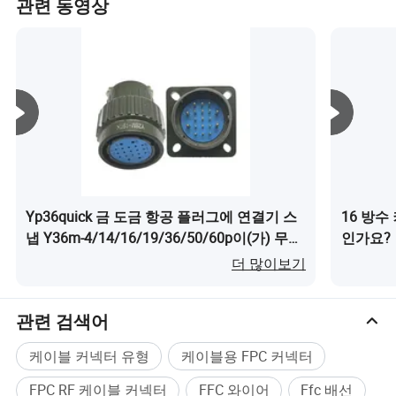
관련 동영상
우리 회사는 "서비스 컨셉에 중점을 두고 주의를 기울여 전
문적이고, 제품 품질과 서비스 품질에 주의를 기울이고, 풍
부하고 다양한 제품 라인을 보유한 고객을 위해 원스톱 조
달 서비스를 구축하고 있습니다. 모든 종류의 제품이 남아
메리카, 북미, 동남아시아, 일본, 유럽으로 수출되고 있으며,
Xiangtianzhong은 고객과 손을 잡고 함께 뛰어난 기량을
선보이며 제품을 개발하고 있습니다.
안내 또는 비즈니스 협상을 위해 저희 회사를 방문해 주셔
서 감사합니다.
Yp36quick 금 도금 항공 플러그에 연결기 스
16 방수
우리는 여러분에게 협력할 기회를 기대하고 있습니다!
냅 Y36m-4/14/16/19/36/50/60p이(가) 무엇
인가요?
인가요?
더 많이보기
관련 검색어
케이블 커넥터 유형
케이블용 FPC 커넥터
FPC RF 케이블 커넥터
FFC 와이어
Ffc 배선