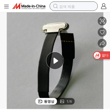
타입 C FPC FFC 커넥터 소프트 케이블
열다
동영상
1
/
6