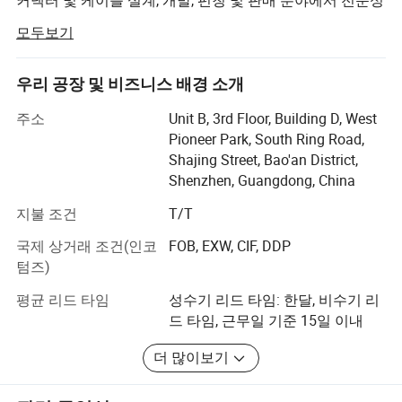
을 보유하고 있으며, 커넥터 및 케이블 분야에서 풍부한 경
모두보기
험을 보유한 엘리트 팀을 보유하고 있습니다. 당사는 1급
인재들과 기술을 보유하고 있으며 전자동 기계를 갖춘 다
양한 수입 1급 테스트 장치를 보유하고 있습니다. 이 회사
우리 공장 및 비즈니스 배경 소개
는 후이저우, 후베이, 후난에 생산 기반을 두고 있습니다.
주소
Unit B, 3rd Floor, Building D, West
Guiyang과 다른 곳에서 제품을 빠르게 생산하고 배송하며
Pioneer Park, South Ring Road,
시장의 빠른 수요에 보다 잘 대응하며 OEM 및 ODM 서비스
Shajing Street, Bao'an District,
를 제공할 수 있으며, 완벽한 과학적 품질 관리 시스템을 갖
Shenzhen, Guangdong, China
추고 있습니다. 회사의 무결성, 강점, 그리고 고객이 인지한
우수한 품질, 그리고 전자 무역 의 존중을 알 수 있는 뛰어난
지불 조건
T/T
품질. 안내 또는 비즈니스 협상을 위해 저희 회사를 방문해
국제 상거래 조건(인코
FOB, EXW, CIF, DDP
주셔서 감사합니다.
텀즈)
제품 범주에는 HDMI HD 케이블, VGA 케이블, 오디오 및 비
평균 리드 타임
성수기 리드 타임: 한달, 비수기 리
디오 케이블, USB 케이블, 광 케이블, 엔지니어링 케이블, 어
드 타임, 근무일 기준 15일 이내
댑터, 의료용 하니스 및 기타 약한 전류 케이블과 커넥터, 새
로운 에너지 차량의 고전압 및 저전압 하니스, 당사 제품은
더 많이보기
소니 표준을 준수하고 cUL, SGS 및 특허 등의 국제 인증을
받을 뿐 아니라 EU의 지속된 도달 범위 규칙을 준수합니다.