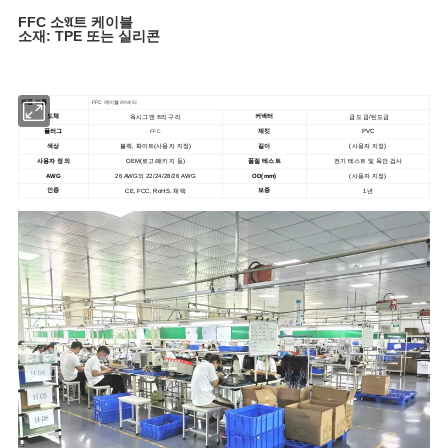
FFC 소𝔄트 케이블
소재: TPE 또는 실리콘
제품 이름
FFC 케이블/커넥터
도체
커넥터
옥시그앤 𝔄리 구리
금 도금/틴도금
플러그
재킷
PVC
FFC
색상
블랙, 화이트(사용자 지정)
길이
(사용자 지정)
사용자 정의
OEM(로고/패키지 등)
품질 테스트
전기 테스트 및 육안 검사
AWG
OD(mm)
26 AWG의 22/24/28/26 AWG
(사용자 지정)
인증
보증
CE, FCC, RoHS, 채택
1년