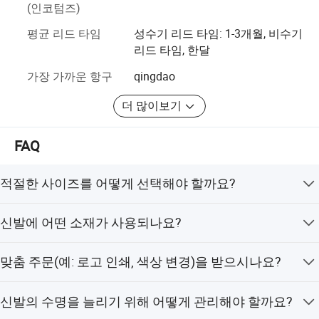
것이 인간의 보편적인 포부 라는 것을 알고 있습니다.
(인코텀즈)
기능적 장점
평균 리드 타임
성수기 리드 타임: 1-3개월, 비수기
신발이 전 세계 시장에 진출함에 따라, 우리는 상품보다 훨
리드 타임, 한달
씬 더 많은 것을 제공합니다. 과학적으로 검증된 "건강한 도
보 솔루션"을 제공합니다. 나이와 관련된 업계에서 당사의
가장 가까운 항구
qingdao
데이터와 전문 지식을 활용하여 다양한 지역의 기후 특성,
생활 습관, 일반적인 발 건강 문제에 맞춘 제품을 개선하고
더 많이보기
혁신함으로써 "Xiyue Comfort"가 전 세계 모든 지역에 사려
깊게 적응할 수 있도록 보장합니다.
FAQ
적절한 사이즈를 어떻게 선택해야 할까요?
저희는 국제 사이즈 기준(미국/유럽/영국/중국)을 따릅니
신발에 어떤 소재가 사용되나요?
다. 각 제품 페이지에서 제공되는 사이즈 차트를 참고하여
발 길이를 확인해주세요. 사이즈가 애매한 경우, 특히 부츠
소재는 스타일에 따라 다르며, 제품 설명에 명확하게 기재
나 운동화와 같이 발등을 덮는 스타일의 경우, 편안한 착용
맞춤 주문(예: 로고 인쇄, 색상 변경)을 받으시나요?
되어 있습니다 (예: 천연 가죽, 인조 가죽, 메쉬, 고무, 캔버
감을 위해 한 사이즈 크게 선택하는 것을 권장합니다.
스). 저희는 내구성이 뛰어나고 친환경적인 소재를 우선적
네, 대량 주문의 경우 OEM/ODM 서비스를 제공합니다.
으로 사용하며, 국제 품질 기준(REACH, FDA 규격 준수)을
신발의 수명을 늘리기 위해 어떻게 관리해야 할까요?
STYLISH DESIGN
충족합니다.