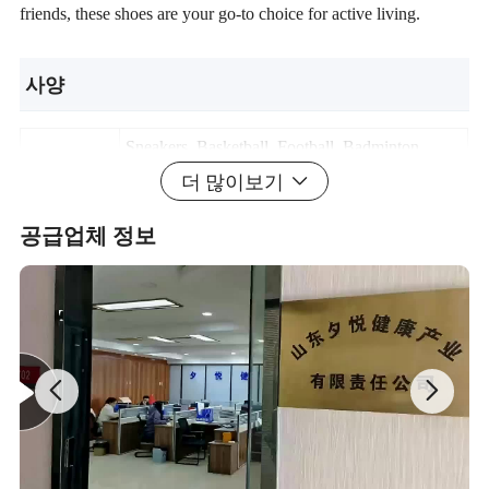
friends, these shoes are your go-to choice for active living.
사양
Sneakers, Basketball. Football. Badminton,
Golf. Hiking Sport Shoes, Water Shoes,
더 많이보기
Running Shoes, Fivyknit Shoes, Boots, Safety
Style
Shoes,Lniection Shoes.Casual Shoes, Leather
공급업체 정보
Shoes, Fashion Shoes, Sandals, Slippers, Flip
Flops, Garden Shoes, Etc
Knited, Nylon, Mesh, Leather, PU,Suedeleather,
Fabric
Canvas, PVC, Microfiber, Etc
Standard Color Available, Special Color Based
Color
On Pantone Color Available, Etc
Offset Print, Emboss Print, Rubber Piece, Hot
Logo
Seal, Embroidery, High Frequency