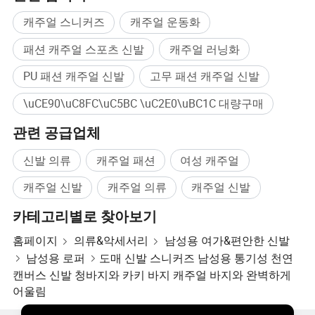
CUSHIONED COMFORT
캐주얼 스니커즈
캐주얼 운동화
패션 캐주얼 스포츠 신발
캐주얼 러닝화
Featuring plush insoles that provide excellent support, these
PU 패션 캐주얼 신발
고무 패션 캐주얼 신발
shoes keep your feet comfortable throughout the day.
\uCE90\uC8FC\uC5BC \uC2E0\uBC1C 대량구매
관련 공급업체
신발 의류
캐주얼 패션
여성 캐주얼
캐주얼 신발
캐주얼 의류
캐주얼 신발
카테고리별로 찾아보기
홈페이지
의류&악세서리
남성용 여가&편안한 신발
남성용 로퍼
도매 신발 스니커즈 남성용 통기성 천연
캔버스 신발 청바지와 카키 바지 캐주얼 바지와 완벽하게
어울림