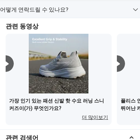
제품 설명에 기재된 관리 방법을 따르세요. 가죽 신발은 젖
어떻게 연락드릴 수 있나요?
은 천과 가죽 컨디셔너로 닦고, 캔버스 신발은 햇빛이 직접
Merging sporty elements with trendy designs, our shoes allow
닿지 않는 곳에서 통풍이 잘 되도록 건조하세요. 신발은 모
you to express your personal style effortlessly.
메시지를 남기고 "보내기" 버튼을 클릭하여 문의를 보내주
양 유지를 위해 신발 안에 슈트리를 넣고 서늘하고 건조한
관련 동영상
세요.
곳에 보관하세요.
가장 인기 있는 패션 신발 핫 수요 러닝 스니
플리스 
커즈이(가) 무엇인가요?
뛰어난 
패션화 
더 많이보기
요?
관련 검색어