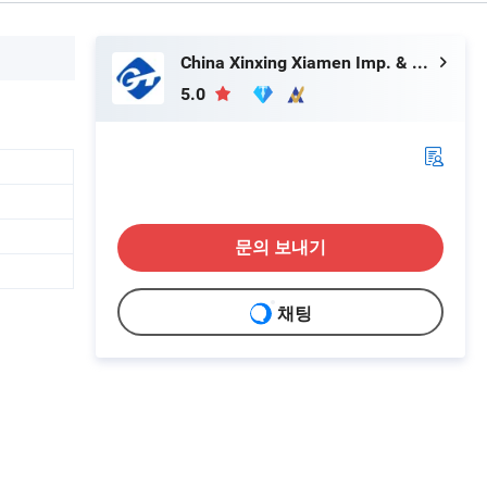
China Xinxing Xiamen Imp. & Exp. Co., Ltd.
5.0
문의 보내기
채팅