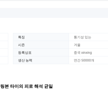
특징
통기성 있는
시즌
겨울
등록상표
중국 xinxing
생산 능력
연간 50000개
헤링본 타이의 피로 해석 균일