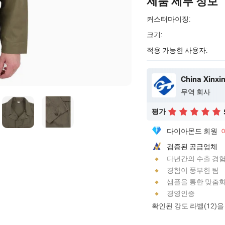
제품 세부 정보
커스터마이징:
크기:
적용 가능한 사용자:
China Xinxin
무역 회사
평가
다이아몬드 회원
검증된 공급업체
다년간의 수출 경
경험이 풍부한 팀
샘플을 통한 맞춤
경영인증
확인된 강도 라벨(12)