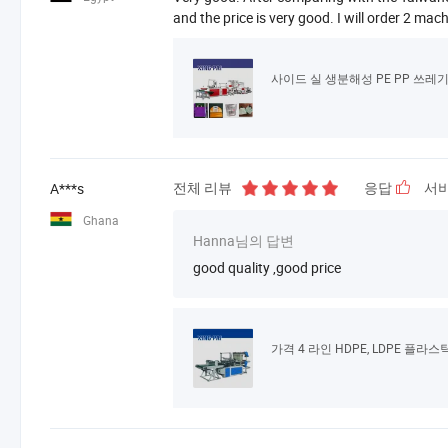
and the price is very good. I will order 2 mac
전체 리뷰
응답
서
A***s
Ghana
Hanna님의 답변
good quality ,good price