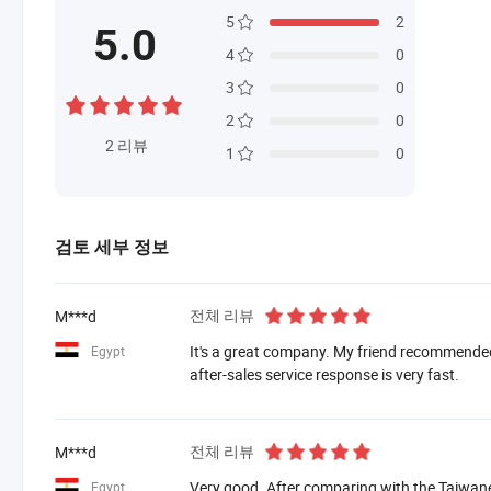
5
2
5.0
4
0
3
0
2
0
2
리뷰
1
0
검토 세부 정보
전체 리뷰
M***d
It's a great company. My friend recommended i
Egypt
after-sales service response is very fast.
전체 리뷰
M***d
Very good. After comparing with the Taiwane
Egypt