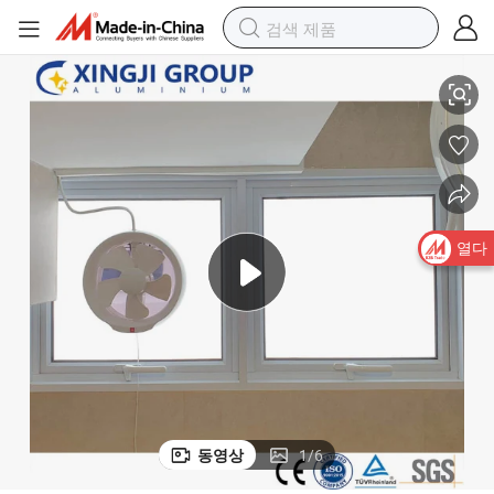
편안한 디자인 핫 세일 배기 팬 환기 욕실 창문
열다
동영상
1
/
6