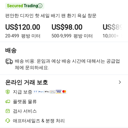

편안한 디자인 핫 세일 배기 팬 환기 욕실 창문
US$120.00
US$98.00
US$89.
20-499
평방 미터
500-9,999
평방 미터
10,000+
평방
배송
배송 비용:
운임과 예상 배송 시간에 대해서는 공급업
체에 문의하세요.
온라인 거래 보호
지급 보증
플랫폼 물류
플랫폼 지원 물류를 통한 더 명확한 배송 추적
검사 서비스
선택적 선적 전 검사로 품질 및 수량 확인
애프터세일즈 & 분쟁 처리
플랫폼 지원 분쟁 해결, 해당되는 경우 환불 또는 반품 포함.