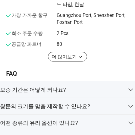
링, 알루미늄 프로필 절삭 등의 효과를 실현했습니다.
드 타임, 한달
20년 이상 알루미늄 창문과 문을 만든 경험을 바탕으로, 우
가장 가까운 항구
Guangzhou Port, Shenzhen Port,
리는 중국 및 20개국 이상의 국가에서 이 제품을 거래하는
Foshan Port
고객들의 신뢰를 받고 있으며, 그 명성을 얻고 있습니다.
최소 주문 수량
2 Pcs
우리는 항상 우리의 비즈니스 철학인 "사람 중심, 고객 우선,
공급망 파트너
80
우수성, 지속적인 개선"을 염두에 두고 고객 만족을 표준으
로 삼고 고객과의 오랜 협력 관계를 구축하고, 공동 개발을
더 많이보기
구축하고, 훌륭한 미래를 창조합니다.
저희를 위한 코페르세포오에 오신 것을 환영합니다, 우리는
FAQ
좋은 집집 및 고품질 제품을 제공할 것입니다.
보증 기간은 어떻게 되나요?
저희는 해당 제품에 대해 2년의 보증을 제공합니다.
창문의 크기를 맞춤 제작할 수 있나요?
네, 창문의 크기는 완전히 맞춤 제작이 가능하며, 표준 크기
어떤 종류의 유리 옵션이 있나요?
는 최대 1800*2100mm입니다.
옵션으로는 이중 강화 유리 (4mm+15A+4mm), 로이(Low-