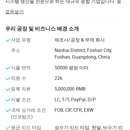
시스템 생산을 전문으로 하는 대규모 종합 기업입니다. 중
국 10대 알루미늄 윈도우 및 도어 시스템 제조업체 중 하나
모두보기
인 XINGJI 그룹은 150평방미터의 면적을 자랑하며 3개의
생산 공장(Foshan XINGJI 알루미늄 메인 회사, Foshan
BANIJIJIANG W&D 시스템 COMPAMY, Foshan CURMA 윈
우리 공장 및 비즈니스 배경 소개
도우 회사)을 운영하고 있으며, 1,000개가 넘는 작업 부품
사업 유형
제조사/공장 & 무역 회사
및 100여 개의 Salemans를 운영하고 있습니다. 게다가, 우
리가 창문과 문을 만드는 30 세트 이상의 절단 기계가 있다,
주소
Nanhai District, Foshan City,
이것은 우리가 우리의 고객을 위해 매달 40 000 평방 미터
Foshan, Guangdong, China
이상의 용량을 제공할 수 있음을 의미합니다. 8개의 알루미
식물 면적
50000 평방 미터
늄 침입 방지 장비 라인을 통해 매달 3만 톤 이상의 알루미
늄 합금을 제공할 수 있었습니다.
직원 수
226
이 분야의 최고 브랜드 전문가이며 제품 개발 트렌드를 전
등록 자본
5,000,000 RMB
문적으로 다루는 강력한 연구 개발 팀이 있습니다. 또한 디
자인, 수석 디자인은 인간의 문화와 지능형 기술을 완전히
지불 조건
LC, T/T, PayPal, D/P
이해하여 200가지 이상의 패셔너블하고 관대한 특허 제품
국제 상거래 조건
FOB, CIF, CFR, EXW
을 개발한 현대 생활 스타일 및 구조 역학 분야의 새로운 연
(인코텀즈)
구와 결합했습니다. 동시에 독일과 이탈리아에서 많은 수
의 고급 생산 장비를 수입하여 유리 세척과 자동화 엣지 씰
평균 리드 타임
성수기 리드 타임: 한달, 비수기 리