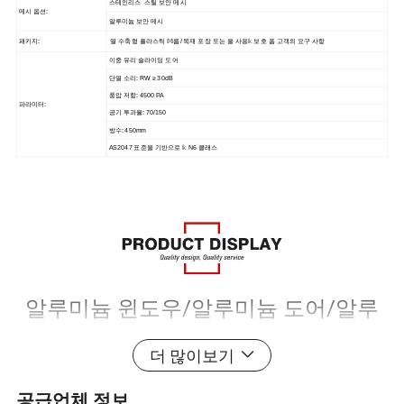
스테인리스
스틸 보안 메시
메시 옵션:
알루미늄 보안 메시
패키지:
열 수축형 플라스틱 𝕄름/ 목재 포장 또는 을 사용𝕜 보호 폼 고객의 요구 사항
이중 유리 슬라이딩 도어
단열 소리: RW ≥ 30dB
풍압 저항: 4500 PA
파라미터:
공기 투과율: 70/150
방수: 450mm
AS2047 표준을 기반으로 𝕜 N6 클래스
알루미늄 윈도우/알루미늄 도어/알루
미늄 커튼 벽/알루미늄 썬룸
더 많이보기
공급업체 정보