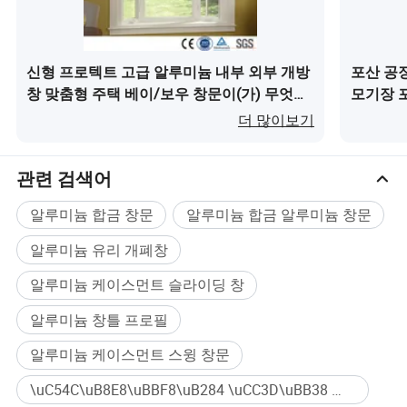
신형 프로텍트 고급 알루미늄 내부 외부 개방
포산 공
창 맞춤형 주택 베이/보우 창문이(가) 무엇인
모기장 
가요?
더 많이보기
관련 검색어
알루미늄 합금 창문
알루미늄 합금 알루미늄 창문
알루미늄 유리 개폐창
알루미늄 케이스먼트 슬라이딩 창
알루미늄 창틀 프로필
알루미늄 케이스먼트 스윙 창문
\uC54C\uB8E8\uBBF8\uB284 \uCC3D\uBB38 대량구매