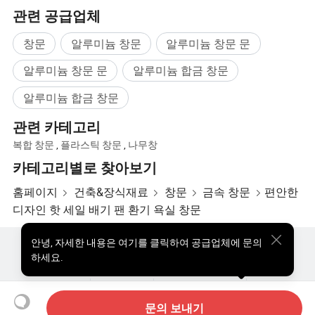
관련 공급업체
창문
알루미늄 창문
알루미늄 창문 문
알루미늄 창문 문
알루미늄 합금 창문
알루미늄 합금 창문
관련 카테고리
복합 창문
,
플라스틱 창문
,
나무창
카테고리별로 찾아보기
홈페이지
건축&장식재료
창문
금속 창문
편안한
디자인 핫 세일 배기 팬 환기 욕실 창문
안녕
,
자세한 내용은 여기를 클릭하여 공급업체에 문의
핫한 제품
핫 제품 가격
도매 핫 제품
스타 바이어
하세요.
PC사이트
통찰력
우리에 대하여
사용자 약관
개인정보 보호정책
연락하다
Copyright © 2026 Focus Technology Co., Ltd. All Rights Reserved
문의 보내기