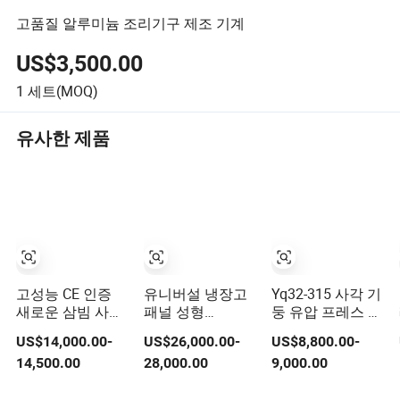
고품질 알루미늄 조리기구 제조 기계
US$3,500.00
1
세트(MOQ)
유사한 제품
고성능 CE 인증
유니버설 냉장고
Yq32-315 사각 기
새로운 삼빔 사기
패널 성형
둥 유압 프레스 기
둥 범용 유압 프레
500t/630t/800t
계 자동 CNC 강철
US$14,000.00-
US$26,000.00-
US$8,800.00-
스
사중 기둥 유압 프
다기능 범용
14,500.00
28,000.00
9,000.00
레스