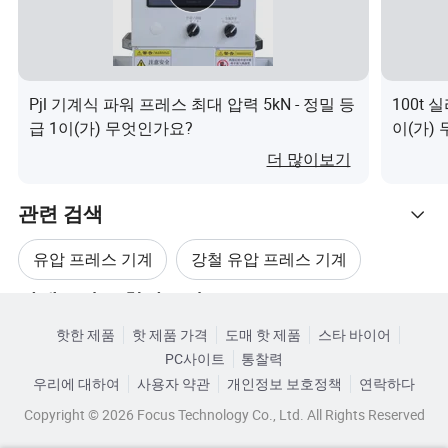
Pjl 기계식 파워 프레스 최대 압력 5kN - 정밀 등
100t
급 1이(가) 무엇인가요?
이(가)
더 많이보기
관련 검색
유압 프레스 기계
강철 유압 프레스 기계
제품 사양
카테고리로 찾아보기
유압 절단 프레스 기계
수동 유압 프레스 기계
XD
핫한 제품
핫 제품 가격
도매 핫 제품
스타 바이어
항목
단위
XD-Y28-45T
1
PC사이트
통찰력
유압 프레스 기계 제조업체
우리에 대하여
사용자 약관
개인정보 보호정책
연락하다
공칭 압력
kN
450
1
Copyright © 2026 Focus Technology Co., Ltd. All Rights Reserved
유압 프레스 기계 구성 요소
마스터 실린더의 행정
mm
600