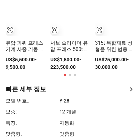
유압 파워 프레스
서보 슬라이더 유
315t 복합재료 성
기계 사중 기둥 깊
압 프레스 500t 자
형을 위한 범용 국
은 인출 범용 유압
동차 유니버설 조
가 표준 유압 프레
US$5,500.00-
US$1,800.00-
US$25,000.00-
프레스
인트 단조
스가 CE 및 ISO 인
9,500.00
223,500.00
30,000.00
증을 통과했습니
다
빠른 세부 정보
모델 번호.:
Y-28
보증:
12 개월
특징:
자동화
맞춤형:
맞춤형