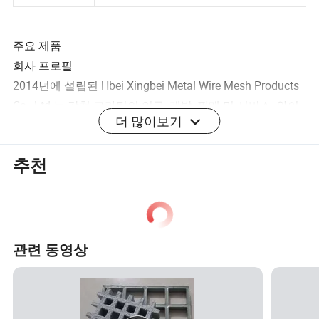
원점
중국 허베이
주요 제품
회사 프로필
2014년에 설립된 Hbei Xingbei Metal Wire Mesh Products
Co., Ltd.는 강철 그라팅의 연구, 개발, 판매 및 서비스, 와이
더 많이보기
어 메쉬, FRP 그라팅스, 가드레일, 펜스, 가비온 및 기타 와
이어 메쉬 제품에 참여하고 있습니다.
추천
생산 라인에는 와이어 도면 기계, 절단 기계, 전기 용접 기
계, 접이식 기계, 모래 도장 기계, PVC 딥 코테다 기계, 아연
도금(고온의 아연 도금) 풀, PVC 분말 도장 기계가 포함됩
니다.
저희 회사는 중국 허베이성 안핑 카운티에 위치해 있으며
관련 동영상
교통편이 불편합니다.
싱베이 제품은 다양한 장소에서 널리 사용되고 있으며, 품
질, 안전, 아름다움 및 편리한 설치 측면에서 고객의 요구를