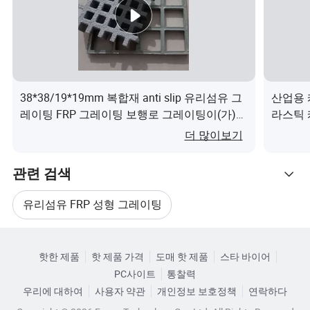
보다 잘 충족시킵니다.
싱베이는 성실하고 상호 이익을 바탕으로 전 세계 고객과
장기적인 좋은 비즈니스 관계를 구축하기를 진심으로 희망
합니다. 우리는 함께 일하고 기쁘게 생각합니다. 그리고 마
침내 만족한 제품을 가져다 드립니다.
38*38/19*19mm 복합재 anti slip 유리섬유 그
산업용 
레이팅 FRP 그레이팅 보행로 그레이팅이(가)
라스틱 
우리의 장점
무엇인가요?
더 많이보기
우리의 서비스
품질 불일치가 있는 경우, 목적지 항구에 있는 물품의 도착
관련 검색
60일 이내에 구매자가 클레임을 제기해야 합니다. 수량 불
일치가 있는 동안, 구매자가 목적지 항구에 상품이 도착한
유리섬유 FRP 성형 그레이팅
후 15일 이내에 클레임을 제기해야 합니다.
관련 카테고리
모든 경우, 클레임에는 셀러가 동의한 공인 공공 조사 기관
FRP 바닥 그레이팅 보행로
조사 보고서가 포함되어야 합니다.
핫한 제품
핫 제품 가격
도매 핫 제품
스타 바이어
카테고리로 찾아보기
PC사이트
통찰력
3.청구 대상 책임자의 책임이 판매자의 나머지 부분에 있는
프리폼 플라스틱 그레이팅으로부터의 Grp
우리에 대하여
사용자 약관
개인정보 보호정책
연락하다
경우, 판매자는 청구 접수 후 20일 이내에 합의서 제시와 함