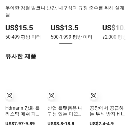
우아한 강철 발코니 난간: 내구성과 규정 준수를 위해 설계
됨
US$15.5
US$13.5
US$10.2
50-499
평방 미터
500-1,999
평방 미터
≥2,000
평방 
유사한 제품
Hdmann 강화 플
산업 플랫폼용 내
공장에서 공급하
라스틱 메쉬 패널
구성 있는 미끄럼
는 부식 방지 FRP
몰딩된 유리섬유
방지 FRP 그레이
GRP 그레이트
US$7.97-9.89
US$8.8-18.8
US$2.4-4.9
FRP 그레이트 트
팅
(catwalk용 유리
렌치 커버용
섬유 그레이트)