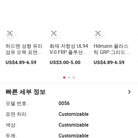
하드맨 성형 유리
화재 저항성 UL94
Hdmann 플라스
섬유 오목 표면
V-0 FRP 풀루션
틱 GRP 그리드 메
FRP 그레이팅
화재 저항성 정전
쉬 판 FRP 그레이
US$4.89-6.59
US$3.00-5.00
US$4.89-6.59
기 방지 안전 그레
팅 자동차 세차 바
이팅
닥 플랫폼 보행로
빠른 세부 정보
모델 번호.:
0056
표면 처리:
Customizable
색상:
Customizable
두께:
Customizable