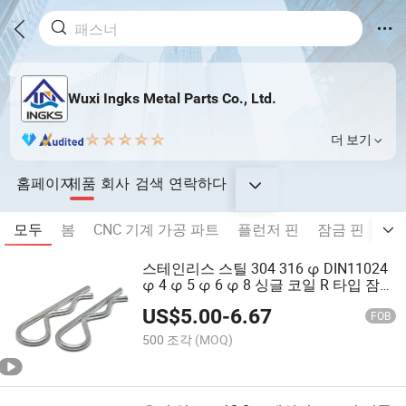
Wuxi Ingks Metal Parts Co., Ltd.
더 보기
홈페이지
제품
회사
검색
연락하다
모두
봄
CNC 기계 가공 파트
플런저 핀
잠금 핀
클
스테인리스 스틸 304 316 φ DIN11024
φ 4 φ 5 φ 6 φ 8 싱글 코일 R 타입 잠금
분할 코터 핀
US$
5.00
-
6.67
FOB
500 조각
(MOQ)