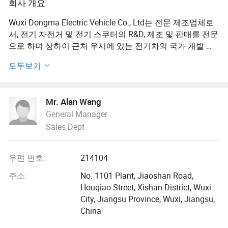
회사 개요
Wuxi Dongma Electric Vehicle Co., Ltd는 전문 제조업체로
서, 전기 자전거 및 전기 스쿠터의 R&D, 제조 및 판매를 전문
으로 하며 상하이 근처 우시에 있는 전기차의 국가 개발 기
지에 위치한 첨단 전기차를 전문으로 합니다.
모두보기
8년 전에 설립된 이래로, 우리는 사업 영역을 넓히고, 제품
품질을 개선하고, 고객 사이에서 좋은 평판을 얻고 있습니
Mr. Alan Wang
다. 특히 경쟁이 치열하고 탁월한 성과를 낸 중국 국내 시장.
General Manager
따라서 우리는 경쟁력 있는 가격과 엄격한 품질 관리를 통
Sales Dept
해 해외 시장의 더 나은 성과를 확신할 수 있습니다.
수출 제품은 500W~3000W의 전동 스쿠터, 전기 오토바이,
우편 번호:
214104
고품질 리온 배터리와 알루미늄 프레임을 갖춘 경량 전동
자전거, 게다가, 우리는 전자 자전거의 CE(EN 15194) 인증,
주소:
No. 1101 Plant, Jiaoshan Road,
전기 스쿠터의 EEC 인증, 충전기 응용 프로그램용 UL 인증
Houqiao Street, Xishan District, Wuxi
서입니다.
City, Jiangsu Province, Wuxi, Jiangsu,
China
우리는 항상 전 세계 고객을 위해 고품질의 제품, 좋은 서비