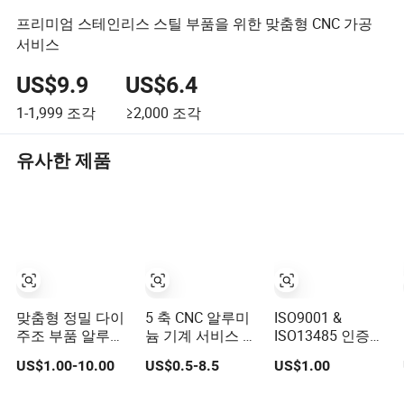
프리미엄 스테인리스 스틸 부품을 위한 맞춤형 CNC 가공
서비스
US$9.9
US$6.4
1-1,999
조각
≥2,000
조각
유사한 제품
맞춤형 정밀 다이
5 축 CNC 알루미
ISO9001 &
주조 부품 알루미
늄 기계 서비스 금
ISO13485 인증된
늄 아연 합금 금속
속 가공 오토바이
CNC 가공 부품
US$1.00-10.00
US$0.5-8.5
US$1.00
단조 구성 요소 자
액세서리 맞춤형
OEM 맞춤형 외과
동차/오토바이 트
CNC 가공 밀링 부
및 의료 장비 구성