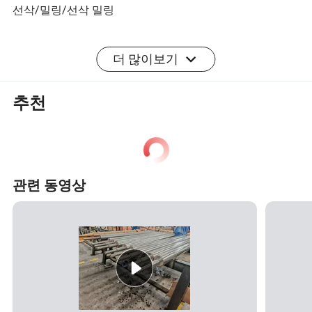
선삭/밀링/선삭 밀링
표면 처리
더 많이보기
산화/연마/도금/도장
추천
MOQ
1개
정확성
관련 동영상
0.001MM
배송 시간
7-25일
인증
ISO9001/ISO14001/IATF16949