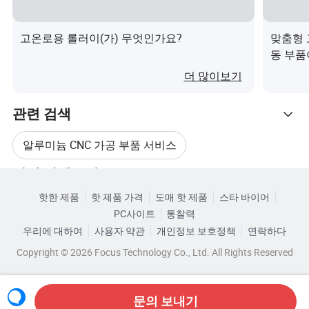
지불
고온로용 롤러이(가) 무엇인가요?
맞춤형 
30% 입금 + 70% 잔액
동 부품
더 많이보기
품질 관리
100% 검사 Berore 배송
관련 검색
알루미늄 CNC 가공 부품 서비스
Q: 공장입니까?
A: 예, 20,000평방미터의 제조 경험을 가진 22년 이상의 공
관련 카테고리
CNC 서비스 스테인리스 스틸 부품 가공
장을 보유하고 있습니다.
핫한 제품
핫 제품 가격
도매 핫 제품
스타 바이어
카테고리로 찾아보기
PC사이트
통찰력
맞춤형 CNC 가공 부품
Q: 샘플을 받을 수 있습니까?
우리에 대하여
사용자 약관
개인정보 보호정책
연락하다
A: 예, 재고가 있는 경우 샘플 요금이 무료이며, 배송비는 괜
Copyright © 2026 Focus Technology Co., Ltd. All Rights Reserved
CNC 부품 밀링 및 선반 가공 서비스
찮을 뿐입니다. 그렇지 않으면 맞춤화할 것입니다
당신을 위한 것입니다.
알루미늄 CNC 가공 선반 정밀 부품
문의 보내기