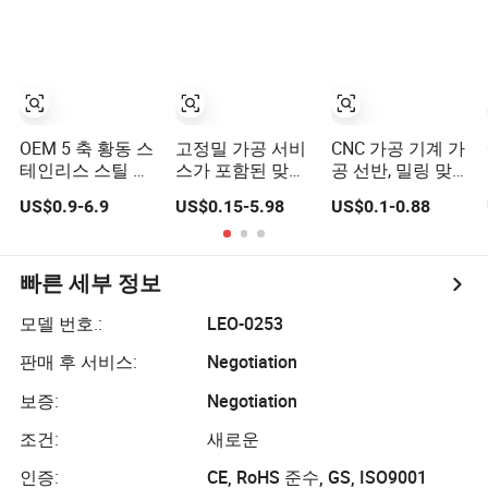
럭/전기차
품
요소
OEM 5 축 황동 스
고정밀 가공 서비
CNC 가공 기계 가
테인리스 스틸 가
스가 포함된 맞춤
공 선반, 밀링 맞
공용 맞춤형 CNC
형 CNC 밀링 부품
춤형 강철/ 황동/
US$0.9-6.9
US$0.15-5.98
US$0.1-0.88
가공 PTFE 부품
구리 합금/ 알루
미늄/ 티타늄/ 강
철 금속 부품 자동
차 산업 하드웨어
빠른 세부 정보
부품
모델 번호.:
LEO-0253
판매 후 서비스:
Negotiation
보증:
Negotiation
조건:
새로운
인증:
CE, RoHS 준수, GS, ISO9001