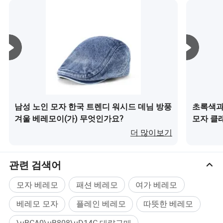
남성 노인 모자 한국 트렌디 워시드 데님 방풍
초록색과 
겨울 베레모이(가) 무엇인가요?
모자 클래
무엇인가
더 많이보기
관련 검색어
모자 베레모
패션 베레모
여가 베레모
베레모 모자
플레인 베레모
따뜻한 베레모
\uBCA0\uB808\uD14C 대량구매