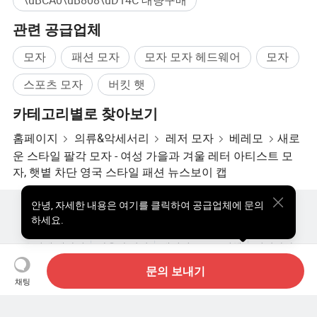
관련 공급업체
모자
패션 모자
모자 모자 헤드웨어
모자
스포츠 모자
버킷 햇
카테고리별로 찾아보기
홈페이지
의류&악세서리
레저 모자
베레모
새로
운 스타일 팔각 모자 - 여성 가을과 겨울 레터 아티스트 모
자, 햇볕 차단 영국 스타일 패션 뉴스보이 캡
안녕
,
자세한 내용은 여기를 클릭하여 공급업체에 문의
핫한 제품
핫 제품 가격
도매 핫 제품
스타 바이어
하세요.
PC사이트
통찰력
우리에 대하여
사용자 약관
개인정보 보호정책
연락하다
Copyright © 2026 Focus Technology Co., Ltd. All Rights Reserved
문의 보내기
채팅