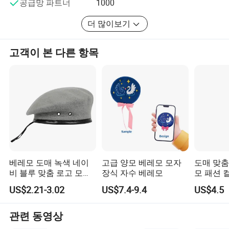
공급망 파트너
1000
더 많이보기
고객이 본 다른 항목
베레모 도매 녹색 네이
고급 양모 베레모 모자
도매 맞춤
비 블루 맞춤 로고 모자
장식 자수 베레모
모 패션 
통기성 100 울 녹색 프
트 베레모
US$2.21-3.02
US$7.4-9.4
US$4.5
랑스 모자 베레모 남성
용
관련 동영상