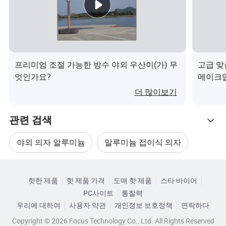
프리미엄 조절 가능한 방수 야외 우산이(가) 무
고급 맞
엇인가요?
메이크업
더 많이보기
관련 검색
야외 의자 알루미늄
알루미늄 접이식 의자
관련 카테고리
해변 의자 정원
접이식 의자 정원
핫한 제품
핫 제품 가격
도매 핫 제품
스타 바이어
카테고리로 찾아보기
PC사이트
통찰력
접이식 야외 정원 의자
야외 캠핑 해변 의자
우리에 대하여
사용자 약관
개인정보 보호정책
연락하다
Copyright © 2026 Focus Technology Co., Ltd. All Rights Reserved