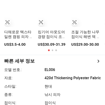
다채로운 텍스타
킹기어 아웃도어
조절 가능한 나무
일렌 캠핑 의자 접
경량 접이식 조절
접이식 해변 덱 의
이식 해변 의자 데
가능한 캔버스 캠
자, 해변, 캠핑, 수
US$3.5-4.00
US$30.09-31.39
US$29.00-30.00
크 의자
핑 의자 휴대용 해
영장, 바비큐, 정
변 캠프 의자 네
원, 발코니에 적합
개의 다리와 함께
한 편안하고 휴대
가능한 필수 야외
빠른 세부 정보
가구
모델 번호.:
EL006
자료:
420d Thickening Polyester Fabric
스타일:
현대
종류:
낚시 의자
접이식:
접이식