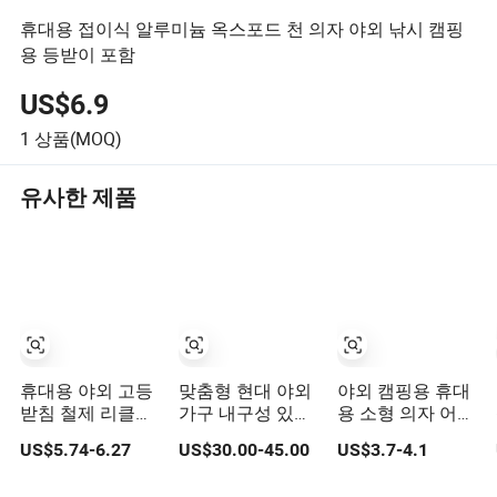
휴대용 접이식 알루미늄 옥스포드 천 의자 야외 낚시 캠핑
용 등받이 포함
US$6.9
1
상품(MOQ)
유사한 제품
휴대용 야외 고등
맞춤형 현대 야외
야외 캠핑용 휴대
받침 철제 리클라
가구 내구성 있는
용 소형 의자 어린
이너 접이식 캠핑
방수 레저 경량 고
이 의자 야외 접이
US$5.74-6.27
US$30.00-45.00
US$3.7-4.1
해변 의자와 휴대
품질 라탄 캠핑 의
식 스툴
용 가방
자