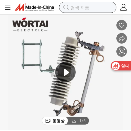
열다
동영상
1
/
6