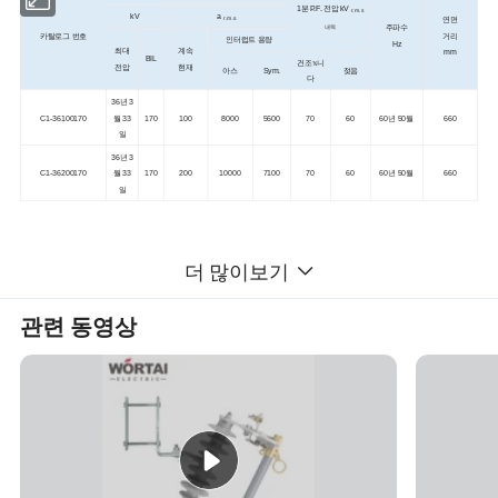
1분 P.F. 전압 kV
r.m.s
kV
a
연면
r.m.s
주파수
내력
카탈로그 번호
거리
인터럽트 용량
Hz
최대
계속
mm
BIL
건조𝕩니
전압
현재
아스
Sym.
젖음
다
36년 3
C1-36100170
월 33
170
100
8000
5600
70
60
60년 50월
660
일
36년 3
C1-36200170
월 33
170
200
10000
7100
70
60
60년 50월
660
일
더 많이보기
생산 설명
관련 동영상
Wortai 시리즈 전기 분배 클래스 퓨즈 컷아웃은 다음과 같습니다 파라미터
1.전압 범위 10kV ~ 38kV
전류 범위 100A, 200A, 300A(구리 날)
퓨즈 베이스 재질: Porcelain 또는 Polymer
방수 및 자외선 차단 코팅이 된 섬유 유리(𝕄터)로 만들어진 퓨즈 튜브