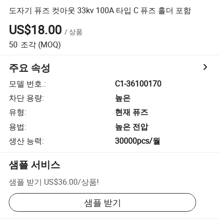
도자기 퓨즈 컷아웃 33kv 100A 타입 C 퓨즈 홀더 포함
US$18.00
/
상품
50
조각
(MOQ)
주요 속성
모델 번호.
:
C1-36100170
차단 용량
:
높은
유형
:
현재 퓨즈
용법
:
높은 전압
생산 능력
:
30000pcs/월
샘플 서비스
샘플 받기
US$36.00
/
상품
!
샘플 받기