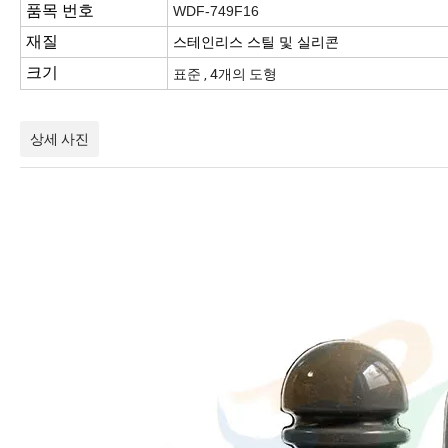
품목 번호
WDF-749F16
재질
스테인리스 스틸 및 실리콘
크기
표준 , 4개의 도형
상세 사진