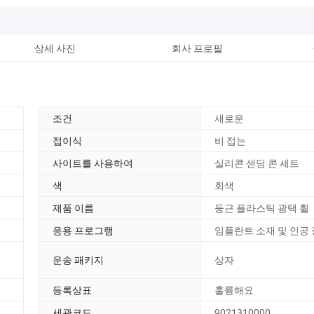
상세 사진
회사 프로필
조건
새로운
접이식
비 접는
사이트를 사용하여
실리콘 샌딩 콘 세트
색
회색
제품 이름
둥근 플라스틱 광택 휠
응용 프로그램
임플란트 소재 및 인공
운송 패키지
상자
등록상표
훌륭해요
세관코드
9021310000