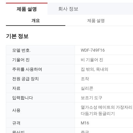
회사 정보
제품 설명
제품 설명
개요
기본 정보
모델 번호.
WDF-749F16
기울어 진
비 기울어 진
주위를 사용하여
집 밖의, 옥내의
전원 공급 장치
조작
자료
실리콘
입력합니다
보조기 도구
열가소성 메이트의 가장자리
사용
다듬기와 둥글리기
규격
M16
원산지
중국