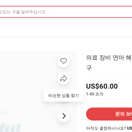
의료 장비 연마 헤
구
US$60.00
1-49
조각
문의 보
아직도 결정하시나요?
U