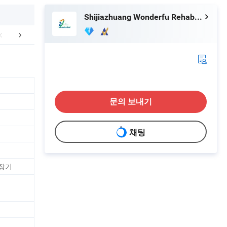
Shijiazhuang Wonderfu Rehabilitation Device Technology Co., Ltd.
FAQ
문의 보내기
채팅
 장기