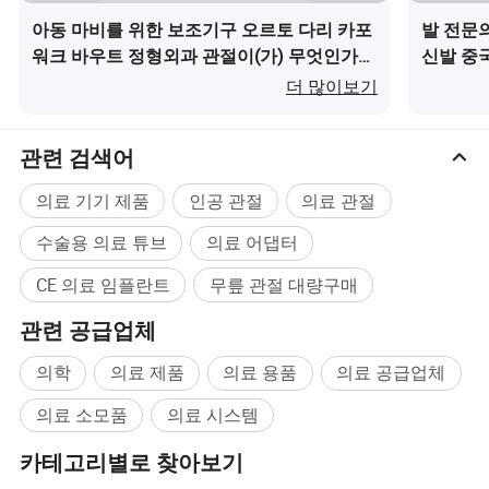
아동 마비를 위한 보조기구 오르토 다리 카포
발 전문
워크 바우트 정형외과 관절이(가) 무엇인가
신발 중
요?
더 많이보기
관련 검색어
의료 기기 제품
인공 관절
의료 관절
수술용 의료 튜브
의료 어댑터
CE 의료 임플란트
무릎 관절 대량구매
관련 공급업체
의학
의료 제품
의료 용품
의료 공급업체
의료 소모품
의료 시스템
카테고리별로 찾아보기