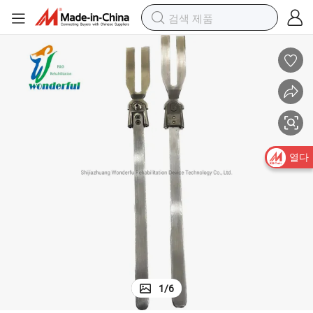
열다
1
/
6