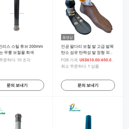
동영상
리스 스틸 튜브 200mm
인공 팔다리 보철 발 고급 발목
는 무릎 보철물 회색
탄소 섬유 탄력성 발 정형 외과
무릎 관절 팔다리 보철 발을 위
주문하다:
10 조각
FOB 가격:
/ 상품
US$610.00-650.00
한 하체 보철
최소 주문하다:
1 상품
문의 보내기
문의 보내기