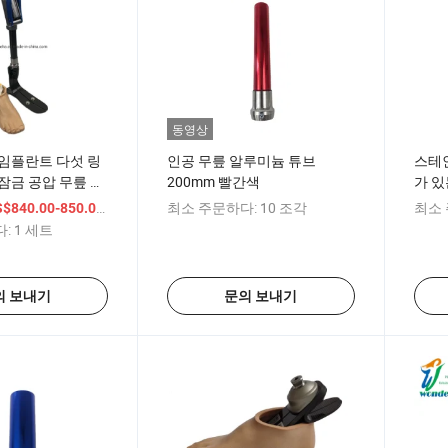
동영상
임플란트 다섯 링
인공 무릎 알루미늄 튜브
스테인
잠금 공압 무릎 관
200mm 빨간색
가 있
/ 세트
최소 주문하다:
10 조각
최소 
$840.00-850.00
:
1 세트
의 보내기
문의 보내기