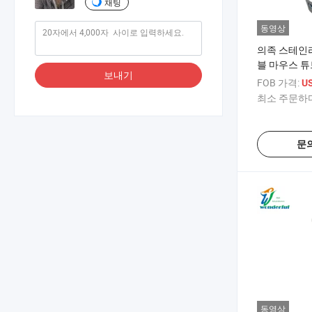
채팅
동영상
의족 스테인리
블 마우스 튜
보내기
플란트
FOB 가격:
U
최소 주문하다
문
동영상