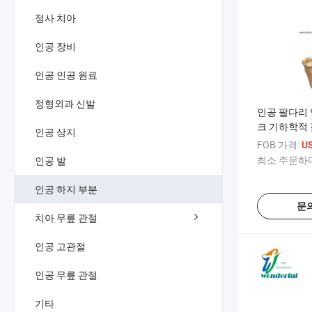
정사 치아
인공 장비
인공 인공 원료
정형외과 신발
인공 팔다리 
크 기하학적 
인공 상지
절
FOB 가격:
US
최소 주문하다
인공 발
인공 하지 부분
문
치아 무릎 관절
인공 고관절
인공 무릎 관절
기타