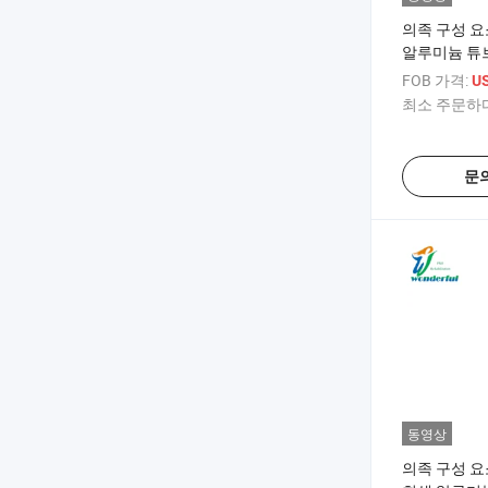
의족 구성 요
알루미늄 튜
FOB 가격:
U
최소 주문하다
문
동영상
의족 구성 요