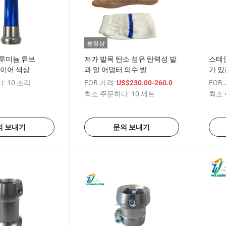
동영상
알루미늄 튜브
저가 발목 탄소 섬유 탄력성 발
스테인
파이어 색상
과 알 어댑터 의수 발
가 있
:
10 조각
FOB 가격:
/ 세트
FOB
US$230.00-260.00
최소 주문하다:
10 세트
최소 
의 보내기
문의 보내기