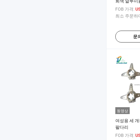
회색 알루미
FOB 가격:
U
최소 주문하다
문
동영상
여성용 세 개
팔다리
FOB 가격:
U