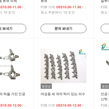
늄 튜브 의족
튜브
알루
/ 상품
FOB 가격:
/ 상품
FOB
S$10.00-11.00
US$10.00-11.00
:
10 조각
최소 주문하다:
10 조각
최소 
의 보내기
문의 보내기
동영상
동영
의 턱을 가진 인공
여성용 세 개의 턱이 있는 의수
인공 
신턱
/ 상품
FOB 가격:
/ 상품
FOB
S$10.00-12.00
US$10.00-12.00