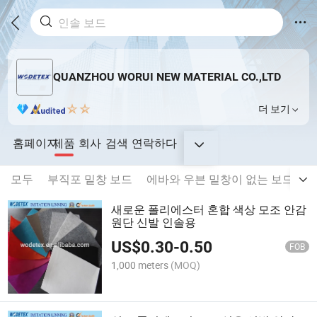
QUANZHOU WORUI NEW MATERIAL CO.,LTD
더 보기
홈페이지
제품
회사
검색
연락하다
모두
부직포 밑창 보드
에바와 우븐 밑창이 없는 보드
종
새로운 폴리에스터 혼합 색상 모조 안감
원단 신발 인솔용
US$
0.30
-
0.50
FOB
1,000 meters
(MOQ)