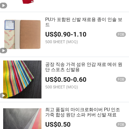
PU가 포함된 신발 재료용 종이 인솔 보
드
US$
0.90
-
1.10
FOB
500 SHEET
(MOQ)
공장 직송 가격 섬유 안감 재료 메쉬 원
단 스포츠 신발용
US$
0.50
-
0.60
FOB
500 SHEET
(MOQ)
최고 품질의 마이크로화이버 PU 인조
가죽 합성 원단 소파 커버 신발 재료
US$
0.50
FOB