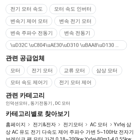
전기 모터 속도
모터 속도 인버터
변속기 제어 모터
변속 전기 모터
변속 주파수 전동기
변속 전동기
\uD32C \uC804\uAE30\uD310 \uBAA8\uD130 대량구매
관련 공급업체
제품과 시스템 증명서
모터
전기 모터
교류 모터
삼상 모터
모터 속도 제어기
전기 모터 제어
관련 카테고리
인덕션모터
,
동기전동기
,
DC 모터
카테고리별로 찾아보기
홈페이지
전기&전자
전기모터
AC 모터
Yvfej 삼
상 AC 유도 전기 다속도 제어 주파수 가변 5~100Hz 전자기
브레이크 팬 모터 가격 0.18~200kw Yvfej-80m1-4 0.55kw