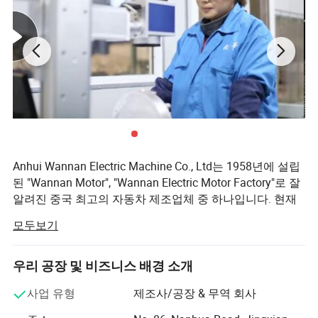
기계:
그 외 설치
보호 정도: IP56, IP65
밀봉: 입술 물개, 오일 시일
실내 난방기
배수 구멍
모터를 위𝕜 냉각 송풍기 및 브레이크의 명세
Anhui Wannan Electric Machine Co., Ltd는 1958년에 설립
모터
𝔄레임
80
90
100
112
132
160
180
200
225
250
280
315
355
(w)
30
42
52
55
55
80
80
150
200
230
320
700
700
된 "Wannan Motor", "Wannan Electric Motor Factory"로 잘
힘
(a)
알려진 중국 최고의 자동차 제조업체 중 하나입니다. 현재
냉각팬
0.09
0.16
0.18
0.18
0.19
0.26
0.30
0.6
0.6
0.6
1.1
1.8
1.9
현재
이 회사는 1800명의 직원을 보유하고 있으며 연간 생산 용
전압
다른 전압의 표준 380V, 그러나 송풍기는 사용자 요구에 따라서 주문을 받아서 만들어질 수 있다
모두보기
량은 2,000만 킬로와트입니다.
선택적인 인코
점증형 인코더
더
완난 모터에는 6개의 생산 공장이 있으며, 이 생산 공장은 4
우리 공장 및 비즈니스 배경 소개
만5천 평방미터이며, 중국에서 가장 넓은 생산 라인을 보유
설치 유형
하고 있습니다. 주요 제품은 아래와 같습니다.
사업 유형
제조사/공장 & 무역 회사
전통적인 설치 유형 및 적당𝕜 𝔄레임 크기는 다음에 나오는 테이블
(
"
√
"
)
에서 주어진다