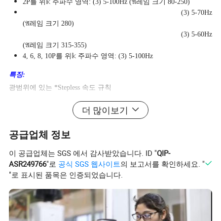
2P를 위𝕜 주파수 영역: (3) 5-100Hz (𝔄레임 크기 80-250)
(3) 5-70Hz
(𝔄레임 크기 280)
(3) 5-60Hz
(𝔄레임 크기 315-355)
4, 6, 8, 10P를 위𝕜 주파수 영역: (3) 5-100Hz
특징:
광범위에 있는 *Stepless 속도 규칙
에너지 절약 *Good 성과
더 많이보기
*High-grade 절연재와 특별𝕜 과𝕙 기술은 고주파 펄스 충격을 저항𝕠
수 있다
공급업체 정보
강제 통풍 장치를 위𝕜 *Separated 팬
강제 통풍 장치를 위𝕜 *Separated 팬
이 공급업체는 SGS 에서 감사받았습니다. ID "
QIP-
ASR249766
"로
공식 SGS 웹사이트
의 보고서를 확인하세요. "
"로 표시된 품목은 인증되었습니다.
선택 사양:
전기:
절연제 종류: H
단열 보호: PTC 서미스터, 보온장치 또는 PT100