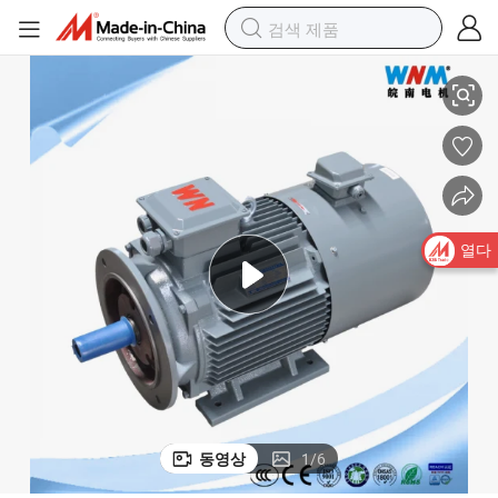
모터 가격 0.18~200kw Yvfej-80m1-4 0.55kw
Yvfej 삼상 AC 유도 전기 다속도 제어 주파수 가변 5~100Hz 전자기 브레이크 팬 
열다
동영상
1
/
6