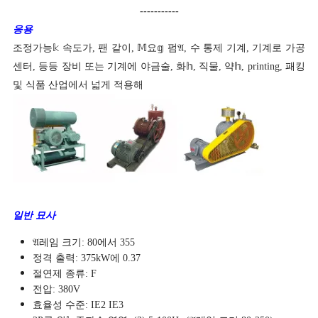
-----------
응용
조정가능𝕜 속도가, 팬 같이, 𝕄요𝕘 펌𝔄, 수 통제 기계, 기계로 가공
센터, 등등 장비 또는 기계에 야금술, 화𝕙, 직물, 약𝕙, printing, 패킹
및 식품 산업에서 넓게 적용해
일반 묘사
𝔄레임 크기: 80에서 355
정격 출력: 375kW에 0.37
절연제 종류: F
전압: 380V
효율성 수준: IE2 IE3