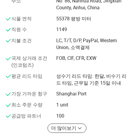
& IEC 표준(중국 국가 표준) 풀라인 IE2, IE3 및 IE4 고효율
주소
No. 86, Nanhua Road, Jingxian
모터
County, Anhui, China
파생된 유형
기본적인 유형
𝔄레임
식물 면적
55378 평방 미터
및 IEC 표준(중국 표준) 인버터 모터, 브레이크 모터, 방폭
B3
B5
B35
V1
V3
V5
V6
B6
B7
B8
V15
V36
B14
B34
V18
80~112
√
√
√
√
√
√
√
√
√
√
√
√
√
√
√
모터
직원 수
1149
132~160
√
√
√
√
√
√
√
√
√
√
√
√
-
-
-
180~280
√
√
√
√
-
-
-
-
-
-
-
-
-
-
-
, NEMA 표준 EPAct 효율, 프리미엄 효율 모터
315~355
√
-
√
√
-
-
-
-
-
-
-
-
-
-
-
지불 조건
LC, T/T, D/P, PayPal, Western
Union, 소액결제
순서 계약에 있는 다른 요구가 없는 경우에, 끝 상자 표준 위치는 𝔄
, JIS 표준 IE2 및 IE3 고효율 모터
;
레임의 오른쪽에 있다
위 데이터는 이전 고시 없이 바뀔 수 있다
국제 상거래 조건
FOB, CIF, CFR, EXW
& 중국 국가 표준 고전압 유도 모터 및 슬립 링 모터
사이트
(인코텀즈)
및 DC 모터
평균 리드 타임
성수기 리드 타임: 한달, 비수기 리
드 타임, 근무일 기준 15일 이내
프레임 크기의 범위는 63 ~ 1120mm이며 0.12kW ~
6000kW입니다. 또한 이 회사는 다양한 산업에서 널리 사용
가장 가까운 항구
Shanghai Port
되고 있는 중국 전기 자동차 산업에서 가장 완성도가 높은
기업 중 하나입니다.
최소 주문 수량
1 unit
공급망 파트너
100
Wannan Motor는 1996년 ISO9001, 2005년 ISO14001 및
18000, 2015년 TS16949를 통과했습니다. IE2 및 IE3 모터
더 많이보기
는 CE, CCC 및 중국 에너지 보존 제품 인증(CECP)의 인증을