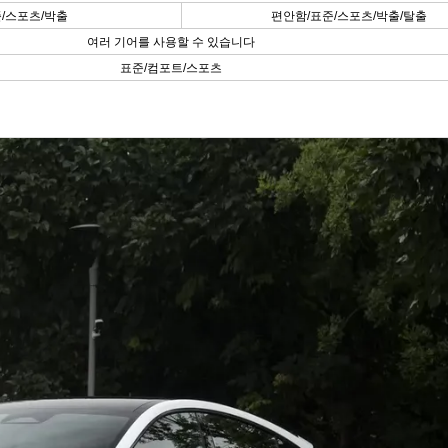
/스포츠/박출
편안함/표준/스포츠/박출/탈출
여러 기어를 사용할 수 있습니다
표준/컴포트/스포츠