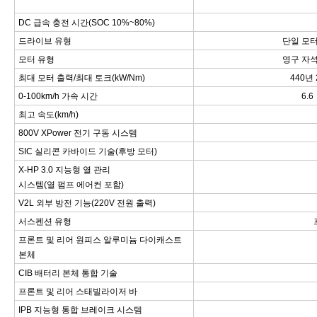
DC 급속 충전 시간(SOC 10%~80%)
드라이브 유형
단일 모터
모터 유형
영구 자석
최대 모터 출력/최대 토크(kW/Nm)
440년 
0-100km/h 가속 시간
6.6
최고 속도(km/h)
800V XPower 전기 구동 시스템
SIC 실리콘 카바이드 기술(후방 모터)
X-HP 3.0 지능형 열 관리
시스템(열 펌프 에어컨 포함)
V2L 외부 방전 기능(220V 전원 출력)
서스펜션 유형
프론트 및 리어 원피스 알루미늄 다이캐스트
본체
CIB 배터리 본체 통합 기술
프론트 및 리어 스태빌라이저 바
IPB 지능형 통합 브레이크 시스템