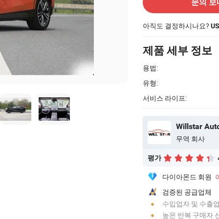
문의 보
아직도 결정하시나요?
US
제품 세부 정보
용법:
유형:
서비스 라이프:
Willstar Au
무역 회사
평가
다이아몬드 회원
검증된 공급업체
수입업자 및 수출
높은 반복 구매자 