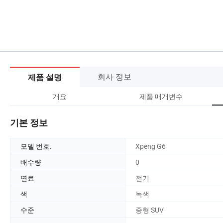
회사 정보
제품 설명
개요
제품 매개변수
기본 정보
모델 번호.
Xpeng G6
배수량
0
연료
전기
색
녹색
수준
중형 SUV