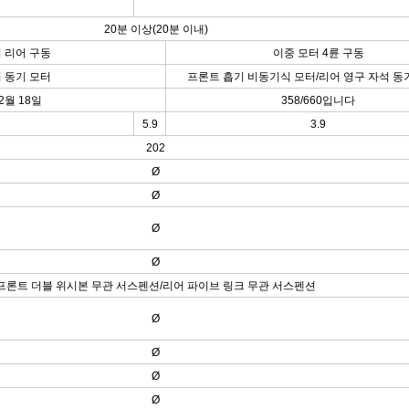
20분 이상(20분 이내)
 리어 구동
이중 모터 4륜 구동
 동기 모터
프론트 흡기 비동기식 모터/리어 영구 자석 동
2월 18일
358/660입니다
5.9
3.9
202
Ø
Ø
Ø
Ø
프론트 더블 위시본 무관 서스펜션/리어 파이브 링크 무관 서스펜션
Ø
Ø
Ø
Ø