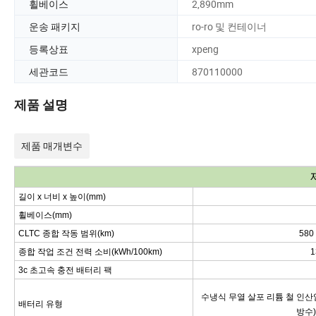
휠베이스
2,890mm
운송 패키지
ro-ro 및 컨테이너
등록상표
xpeng
세관코드
870110000
제품 설명
제품 매개변수
길이 x 너비 x 높이(mm)
휠베이스(mm)
CLTC 종합 작동 범위(km)
580
종합 작업 조건 전력 소비(kWh/100km)
1
3c 초고속 충전 배터리 팩
수냉식 무열 살포 리튬 철 인산염 
배터리 유형
방수)