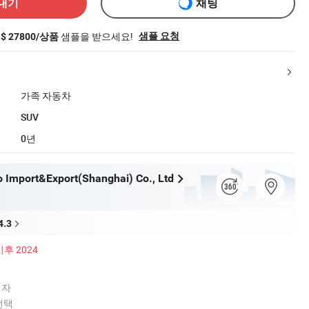
내기
채팅
샘플을 받으세요!
샘플 요청
$ 27800/상품
가족 자동차
SUV
0년
to Import&Export(Shanghai) Co., Ltd
4.3
이후 2024
업자
선택