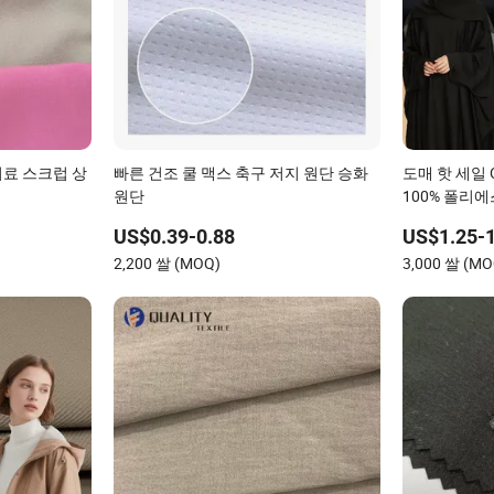
의료 스크럽 상
빠른 건조 쿨 맥스 축구 저지 원단 승화
도매 핫 세일 
원단
100% 폴리
다 아바야 원
US$0.39-0.88
US$1.25-1
2,200 쌀 (MOQ)
3,000 쌀 (MO