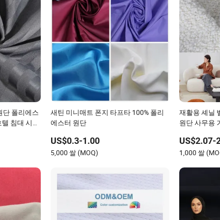
원단 폴리에스
새틴 미니매트 폰지 타프타 100% 폴리
재활용 셰닐 
호텔 침대 시트
에스터 원단
원단 사무용 
침대 시트
US$0.3-1.00
US$2.07-2
5,000 쌀 (MOQ)
1,000 쌀 (MO