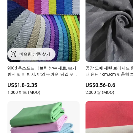
900d 옥스포드 패브릭 방수 재료, 습기
공장 도매 새틴 브러시드 
방지 및 비 방지, 야외 두꺼운, 당길 수 있
터 원단 1cm3cm 맞춤형 
는 텐트 섬유, PVC 코팅 표면 재료
4피스 세트 홈 텍스타일 
US$1.8-2.35
US$0.56-0.6
1,000 야드 (MOQ)
2,000 쌀 (MOQ)