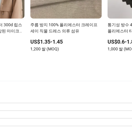
 300d 립스
주름 방지 100% 폴리에스터 크레이프
통기성 방수 
감된 마이크로
세이 직물 드레스 의류 섬유
폴리에스터 타
한 내구성 있
PU 코팅된 
US$1.35-1.45
US$0.6-1.
정장용
1,200 쌀 (MOQ)
1,000 쌀 (MO