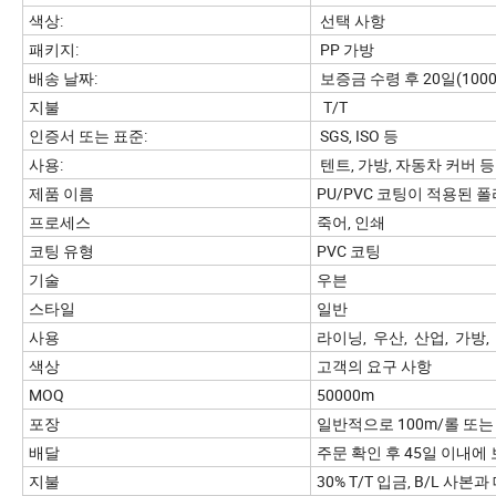
색상:
선택 사항
패키지:
PP 가방
배송 날짜:
보증금 수령 후 20일(1000
지불
T/T
인증서 또는 표준:
SGS, ISO 등
사용:
텐트, 가방, 자동차 커버 등
제품 이름
PU/PVC 코팅이 적용된 
프로세스
죽어, 인쇄
코팅 유형
PVC 코팅
기술
우븐
스타일
일반
사용
라이닝, 우산, 산업, 가방,
색상
고객의 요구 사항
MOQ
50000m
포장
일반적으로 100m/롤 또는
배달
주문 확인 후 45일 이내
지불
30% T/T 입금, B/L 사