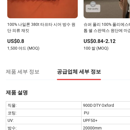
100% 나일론 380t 타프타 시어 방수 원
슈퍼 폴리 100% 폴리에스터
단 의류 재킷
톱 쉘 스판덱스 원단에 마
플리스 안감으로 인쇄 가능
US$0.8
US$0.84-2.12
는 방수 절연 안전 재킷 
1,500 야드 (MOQ)
100 쌀 (MOQ)
제품 세부 정보
공급업체 세부 정보
제품 설명
직물:
900D DTY Oxford
코팅:
PU
UV:
UPF50+
방수:
20000mm