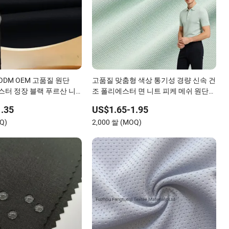
ODM OEM 고품질 원단
고품질 맞춤형 색상 통기성 경량 신속 건
에스터 정장 블랙 푸르산 니
조 폴리에스터 면 니트 피케 메쉬 원단
단
폴로 셔츠용
.35
US$1.65-1.95
Q)
2,000 쌀 (MOQ)