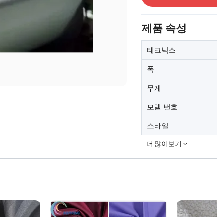
제품 속성
테크닉스
폭
무게
모델 번호.
스타일
더 많이보기