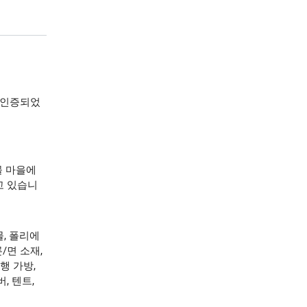
 인증되었
물 마을에
고 있습니
, 폴리에
/면 소재,
행 가방,
, 텐트,