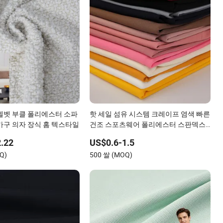
벨벳 부클 폴리에스터 소파
핫 세일 섬유 시스템 크레이프 염색 빠른
가구 의자 장식 홈 텍스타일
건조 스포츠웨어 폴리에스터 스판덱스
니트 원단 드레스를 위한
.22
US$0.6-1.5
Q)
500 쌀 (MOQ)