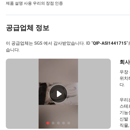
제품 설명 사용 우리의 장점 인증
공급업체 정보
이 공급업체는 SGS 에서 감사받았습니다. ID "
"
QIP-ASI1441715
습니다.
회사
우장 
위치
다.
우리
스테르
기능성
신발 
직물,