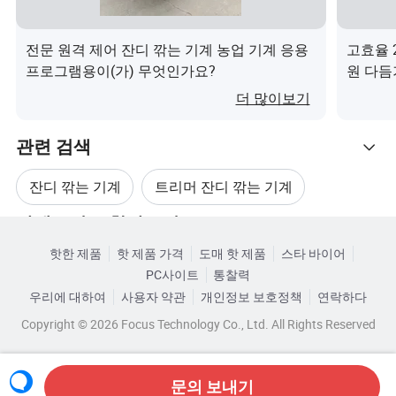
전문 원격 제어 잔디 깎는 기계 농업 기계 응용
고효율 
모델
프로그램용이(가) 무엇인가요?
원 다듬
일치하는 엔진
더 많이보기
변위(CC)
관련 검색
정격 출력
잔디 깎는 기계
트리머 잔디 깎는 기계
기화기 형태
혼합 연료 비율
카테고리로 찾아보기
잔디 풀 브러시 커터
가솔린 트리머 브러시 커터
핫한 제품
핫 제품 가격
도매 핫 제품
스타 바이어
탱크 용량(L)
PC사이트
통찰력
가솔린 브러시 트리머
회전 잔디 깎는 기계
시동 지원 시스템
우리에 대하여
사용자 약관
개인정보 보호정책
연락하다
엔진 작동 수명(H)
Copyright © 2026 Focus Technology Co., Ltd. All Rights Reserved
적재 수량(20GP/40Gp/40HQ)
구성
문의 보내기