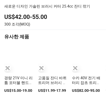
새로운 디자인 가솔린 브러시 커터 25.4cc 잔디 깎기
US$42.00-55.00
300
조각(MOQ)
유사한 제품
경량 21V 미니 리
고품질 잔디 바퀴
수카 40V 전기 배
튬 포터블 핸드헬
트리머 브러시 커
터리 잡초 트리머
드 강력한 전력 다
터 헤드 잔디 트리
배터리 구동 무선
US$15.00-19.00
US$11.99-17.99
US$82.00-95.00
목적 풀 깎기 브러
머용
줄 자르기 트리머
시 커터 정원용
잡초 트리머 잔디
스트리머