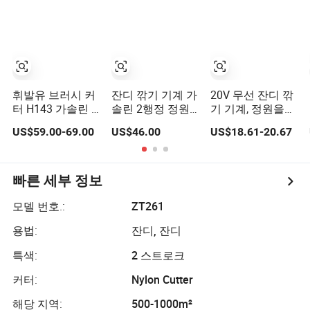
휘발유 브러시 커
잔디 깎기 기계 가
20V 무선 잔디 깎
터 H143 가솔린 2
솔린 2행정 정원
기 기계, 정원을
스트로크 파워 잔
도구 헤지 트리머
위한 전기 잔디 트
US$59.00-69.00
US$46.00
US$18.61-20.67
디 트리머 정원용
리머, OEM/ODM
지원
빠른 세부 정보
모델 번호.:
ZT261
용법:
잔디, 잔디
특색:
2 스트로크
커터:
Nylon Cutter
해당 지역:
500-1000m²