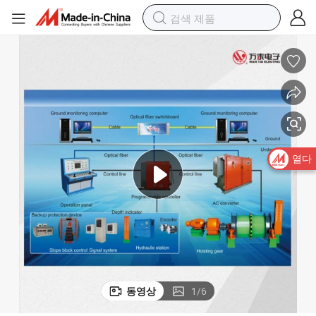
열다
동영상
1
/
6