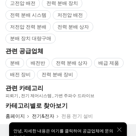
고전압 배전
전력 분배 장치
전력 분배 시스템
저전압 배전
저전압 전력 분배
전력 분배 상자
분배 장치 대량구매
관련 공급업체
분배
배전반
전력 분배 상자
배급 제품
배전 장비
전력 분배 장비
관련 카테고리
피뢰기
,
전기 제어시스템
,
가변 주파수 드라이브
카테고리별로 찾아보기
홈페이지
전기&전자
전용 전기 설비
안녕
,
자세한 내용은 여기를 클릭하여 공급업체에 문의
핫한 제품
핫 제품 가격
도매 핫 제품
스타 바이어