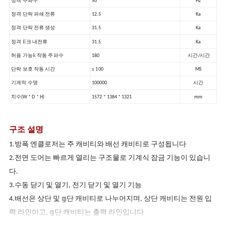
정격 주파수
50
Hz
정격 단락 파쇄 전류
12.5
Ka
정격 단락 전류 생성
31.5
Ka
정격 𝔼크 내전류
31.5
Ka
허용 가능𝕜 작동 주파수
180
시간/시간
단락 보호 작동 시간
≤ 100
MS
기계적 수명
100000
시간
치수(W * D * H)
1572 * 1384 * 1321
mm
구조 설명
1.방폭 엔클로저는 주 캐비티와 배선 캐비티로 구성됩니다
2.전면 도어는 빠르게 열리는 구조물로 기계식 잠금 기능이 있습니
다.
3.수동 닫기 및 열기, 전기 닫기 및 열기 기능
4.배선은 상단 및 𝕘단 캐비티로 나누어지며, 상단 캐비티는 전원 입
력 라인이고, 𝕘단 캐비티는 출력 라인입니다