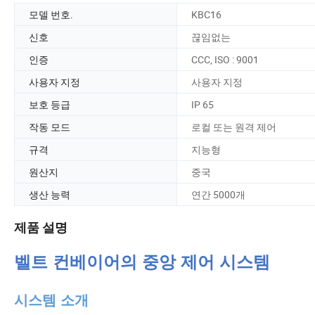
모델 번호.
KBC16
신호
끊임없는
인증
CCC, ISO : 9001
사용자 지정
사용자 지정
보호 등급
IP 65
작동 모드
로컬 또는 원격 제어
규격
지능형
원산지
중국
생산 능력
연간 5000개
제품 설명
벨트 컨베이어의 중앙 제어 시스템
시스템 소개