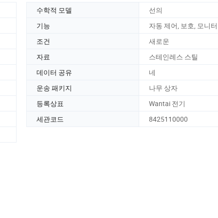
수학적 모델
선의
기능
자동 제어, 보호, 모니
조건
새로운
자료
스테인레스 스틸
데이터 공유
네
운송 패키지
나무 상자
등록상표
Wantai 전기
세관코드
8425110000