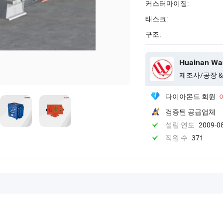
커스터마이징:
태스크:
구조:
Huainan Want
제조사/공장 &
다이아몬드 회원
검증된 공급업체
설립 연도
2009-0
직원 수
371