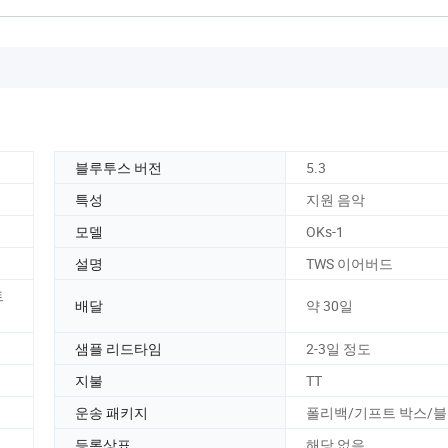
블루투스 버전
5.3
특성
지원 음악
모델
OKs-1
설명
TWS 이어버드
트
배달
약 30일
샘플 리드타임
2-3일 정도
지불
TT
운송 패키지
폴리백/기프트 박스/
등록상표
해당 없음