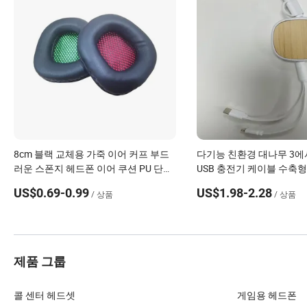
8cm 블랙 교체용 가죽 이어 커프 부드
다기능 친환경 대나무 3에서
러운 스폰지 헤드폰 이어 쿠션 PU 단백
USB 충전기 케이블 수축형
질 가죽 메모리 폼 이어 패드
코드
US$0.69-0.99
US$1.98-2.28
/ 상품
/ 상품
제품 그룹
콜 센터 헤드셋
게임용 헤드폰