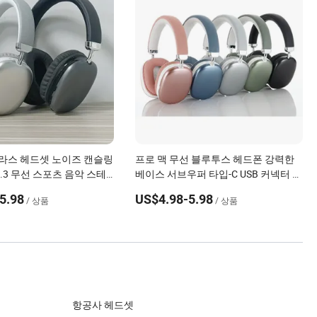
라스 헤드셋 노이즈 캔슬링
프로 맥 무선 블루투스 헤드폰 강력한
.3 무선 스포츠 음악 스테
베이스 서브우퍼 타입-C USB 커넥터 스
헤드폰
테레오 채널 게임 DJ 헤드셋
5.98
US$4.98-5.98
/ 상품
/ 상품
항공사 헤드셋