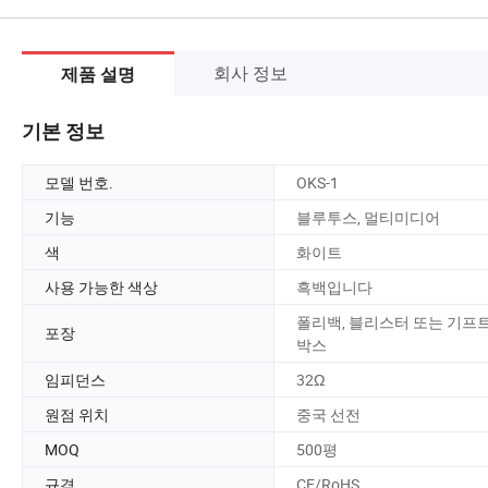
회사 정보
제품 설명
기본 정보
모델 번호.
OKS-1
기능
블루투스, 멀티미디어
색
화이트
사용 가능한 색상
흑백입니다
폴리백, 블리스터 또는 기프
포장
박스
임피던스
32Ω
원점 위치
중국 선전
MOQ
500평
규격
CE/RoHS