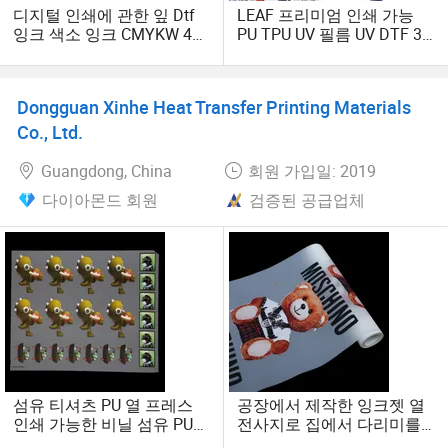
디지털 인쇄에 관한 잎 Dtf
LEAF 프리미엄 인쇄 가능
잉크 색소 잉크 CMYKW 4
PU TPU UV 필름 UV DTF 3D
및 8 색상
라벨 높은 접착력
Dongguan Xinhe Heat Transfer Printing Materials
Co., Ltd.
Guangdong, China
회원 가입일: 2019
다이아몬드 회원
검증된 공급업체
섬유 티셔츠 PU 열 프레스
공장에서 제작한 잉크젯 열
인쇄 가능한 비닐 섬유 PU
전사지로 집에서 다리미를
인쇄용 열 전사 필름 의류용
사용하여 면 티셔츠를 만드