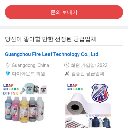
성공적인 연구 결과입니다. 저희 연구는 Hangzhou Industry
문의 보내기
University에서도 지원됩니다. 인화지에 있는 블로팅 기술이
적용되었습니다. 당사 제품은 잉크 흡수 능력이 높고, 높은
색상 밝기와 채도를 제공합니다. 우리 제품의 품질은 국제
적으로 높은 수준에 도달했고 우리 제품은 시장에서 잘 받
당신이 좋아할 만한 선정된 공급업체
고 있습니다.
수년간의 연구를 통해 우리는 일련의 초박형 핫 멜트 접착
Guangzhou Fire Leaf Technology Co., Ltd.
필름을 성공적으로 개발하였습니다. 15u-50u 초박형 핫 멜
Guangdong, China
회원 가입일: 2022
트 접착 필름은 사용자 정의할 수 있습니다. 시장의 기존 핫
멜트 접착 필름과 비교했을 때, 당사의 초박형 핫 멜트 접착
다이아몬드 회원
검증된 공급업체
필름의 두께는 15-50μ M(0.015mm-0.05mm)에 불과하며
필름은 표면이 매끄러우며, 구조적 강도가 높고, 안티노란색
이 있습니다.
또한, 혁신적인 기술을 적용하여 고객에게 더 나은 서비스
를 제공하기 위해 서로 다른 재질의 고온 용융 접착 필름인
양면을 새로운 필름으로 제작하였습니다.