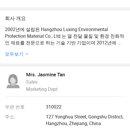
회사 개요
2002년에 설립된 Hangzhou Luxing Environmental
Protection Material Co., Ltd.는 열 전달 물질 및 환경 친화적
인 재료를 전문으로 하는 기술 기반 기업이며 2012년에 처
음으로 국가 하이테크 기업으로 선정되었습니다.
모두보기
이 회사는 지난 10년 동안 국가, 주 및 시 차원의 여러 프로
젝트를 완료했으며 수많은 발명품 특허를 보유하고 있습니
Mrs. Jasmine Tan
다. 우리 회사는 소비자의 요구를 충족시키기 위해 "신제품
Sales
의 연구 및 개발" 원칙을 고수하고 있습니다. 우리는 탁월한
Marketing Dept.
독립 과학 및 기술 혁신 능력을 가진 뛰어난 연구 개발 팀을
형성했다. 다양한 분석 기기와 합성 장치도 도입되었습니
다.
우편 번호:
310022
이 회사의 주요 제품은 디지털 인쇄 재료, 열 전달 물질, 환경
주소:
127 Yonghua Street, Gongshu District,
친화적인 재료 및 첨가제입니다. 잉크젯 전송 용지, 에코 용
Hangzhou, Zhejiang, China
매 전송 용지, DTF 필름 및 잉크는 열 전달 용지 프로젝트의