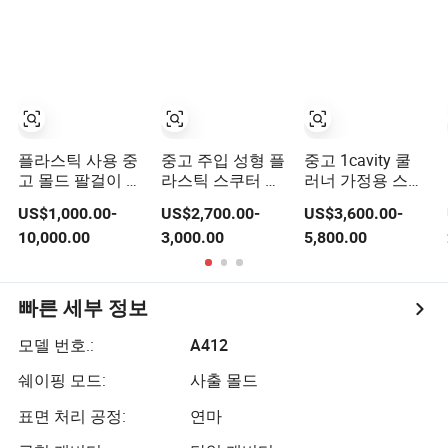
플라스틱 사용 중
중고 주입 성형 플
중고 1cavity 쿨
고 몰드 팔걸이 없
라스틱 스쿠터 금
러너 가정용 스툴
는 아기 학교 야외
형 10 판매용
플라스틱 몰드
US$1,000.00-
US$2,700.00-
US$3,600.00-
실내 유럽 웨딩 패
10,000.00
3,000.00
5,800.00
션 스툴 사무실 현
대 라탄 의자 주입
테이블 몰드
빠른 세부 정보
모델 번호.:
A412
쉐이핑 모드:
사출 몰드
표면 처리 공정:
연마