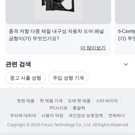
충격 저항 다중 재질 내구성 자동차 도어 패널
6-Cav
금형이(가) 무엇인가요?
(가) 
더 많이보기
관련 검색
중고 사출 성형
주입 성형 기계
관련 카테고리
주입 성형 서비스 금형
사출 성형 금형 설계
핫한 제품
핫 제품 가격
도매 핫 제품
스타 바이어
카테고리로 찾아보기
PC사이트
통찰력
주입 성형 플라스틱 금형 설계
우리에 대하여
사용자 약관
개인정보 보호정책
연락하다
Copyright © 2026 Focus Technology Co., Ltd. All Rights Reserved
사용된 플라스틱 사출 금형