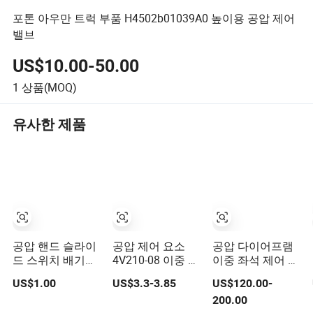
포톤 아우만 트럭 부품 H4502b01039A0 높이용 공압 제어
밸브
US$10.00-50.00
1
상품(MOQ)
유사한 제품
공압 핸드 슬라이
공압 제어 요소
공압 다이어프램
드 스위치 배기
4V210-08 이중 위
이중 좌석 제어 밸
Hsv-06/08/10/15
치 5방향 밸브 5/2
브
US$1.00
US$3.3-3.85
US$120.00-
수동 제어 밸브
포트 내부 스파크
200.00
형 단일 코일 공압