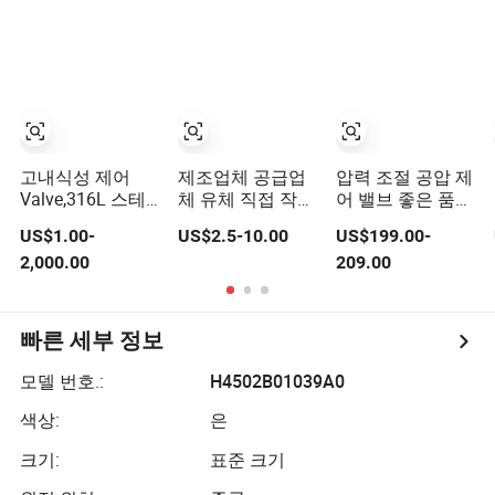
솔레노이드 밸브
고내식성 제어
제조업체 공급업
압력 조절 공압 제
Valve,316L 스테
체 유체 직접 작동
어 밸브 좋은 품질
인리스강 CF8 재
수압 흐름 제어 솔
H-2-Fx 손잡이
US$1.00-
US$2.5-10.00
US$199.00-
료, 버트 용접 Bw
레노이드 밸브
2,000.00
209.00
소켓 용접 Sw 연
결, 전기 공압 구
동, 슬리브 앵글
타입 API
빠른 세부 정보
모델 번호.:
H4502B01039A0
색상:
은
크기:
표준 크기