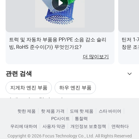
지 사진을 보여 드리겠습니다
잔액을 지불하기 전에.
3분기 배송 조건은 무엇입니까?
A: EXW, FOB, CFR, CIF, DDU
트럭 및 자동차 부품용 PP/PE 소음 감소 슬리
틴저 1-
빙, RoHS 준수이(가) 무엇인가요?
창문 조절
4분기 배송 시간은 어떻습니까?
엇인가
더 많이보기
A: 일반적으로, 선금을 받은 후 3-7일이 걸립니다. 특정 배달
시간은 에 따라 다릅니다
관련 검색
주문 품목 및 수량
지게차 엔진 부품
하우 엔진 부품
Q5. 샘플에 따라 생산할 수 있습니까?
카테고리로 찾아보기
아시아 디젤 엔진 부품
하우 엔진 부품
A: 예, 샘플 또는 기술 도면을 통해 제작할 수 있습니다. 금
핫한 제품
핫 제품 가격
도매 핫 제품
스타 바이어
형과 고정구를 만들 수 있습니다.
PC사이트
통찰력
시노트럭 엔진 부품
하우오 트럭 엔진 부품
우리에 대하여
사용자 약관
개인정보 보호정책
연락하다
Q6. 배송 전에 모든 상품을 테스트합니까?
Copyright © 2026 Focus Technology Co., Ltd. All Rights Reserved