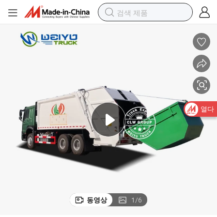
열다
동영상
1
/
6