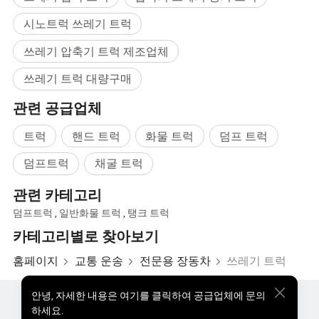
쓰레기통 들어올리기,
시노트럭 쓰레기 트럭
덤퍼 쓰레기 트럭,
밀폐된 쓰레기 트럭,
쓰레기 압축기 트럭 제조업체
컨테이너 쓰레기 트럭,
쓰레기 트럭 대량구매
후방 적재 쓰레기 트럭 등
관련 공급업체
왜 우리는 쓰레기 트럭으로 선택𝕠까요?
트럭
핸드 트럭
화물 트럭
덤프 트럭
덤프트럭
채굴 트럭
관련 카테고리
덤프트럭
,
일반화물 트럭
,
탱크 트럭
카테고리별로 찾아보기
홈페이지
교통 운송
전문용 장동차
쓰레기 트럭
안녕
,
자세한 내용은 여기를 클릭하여 공급업체에 문의
핫한 제품
핫 제품 가격
도매 핫 제품
스타 바이어
하세요.