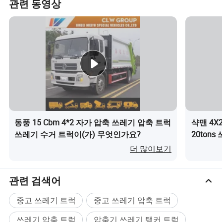
관련 동영상
동풍 15 Cbm 4*2 자가 압축 쓰레기 압축 트럭
샥맨 4X
쓰레기 수거 트럭이(가) 무엇인가요?
20ton
더 많이보기
쓰레기 트럭은
로 나뉩니다
콤팩터 쓰레기 트럭,
관련 검색어
스윙 암 쓰레기 트럭,
쓰레기 트럭을 후크리𝔄트,
중고 쓰레기 트럭
중고 쓰레기 압축 트럭
롤오𝔄 쓰레기 트럭,
쓰레기 압축 트럭
압축기 쓰레기 탱커 트럭