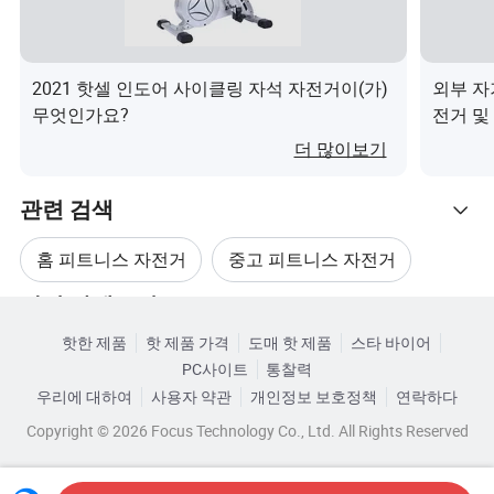
통과했습니다
당사의 제품은 전 세계적으로 널리 판매되고 있으며 주요
시장은 유럽, 미국, 아시아 및 기타 국가 및 지역입니다. 성
2021 핫셀 인도어 사이클링 자석 자전거이(가)
외부 자
능이 점점 더 높아지고 있으며 고객의 높은 평가와 신뢰를
무엇인가요?
전거 및
얻고 있습니다.
더 많이보기
인증
관련 검색
전시회
홈 피트니스 자전거
중고 피트니스 자전거
포장 및 배송
관련 카테고리
새로운 피트니스 운동 자전거
우리의 장점
핫한 제품
핫 제품 가격
도매 핫 제품
스타 바이어
카테고리로 찾아보기
PC사이트
통찰력
체육관용 피트니스 자전거
운동 기구 자전거
우리에 대하여
사용자 약관
개인정보 보호정책
연락하다
프로페셔널 R&D 팀이 매년 정기적으로 제품을 업데이트하
Copyright © 2026 Focus Technology Co., Ltd. All Rights Reserved
고 고객이 신제품을 공동 개발할 수 있도록 지원합니다.
체육관 자전거 피트니스 장비
2.생산 공정내 모든 제품의 품질을 엄격하게 통제하고 최