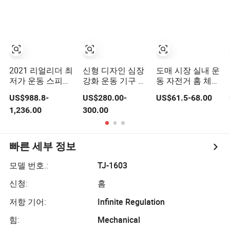
2021 리얼리더 최
신형 디자인 심장
도매 시장 실내 운
저가 운동 스피닝
강화 운동 기구 바
동 자전거 홈 체육
자전거 체육관용
람 저항 스피닝 공
관 피트니스 장비
US$988.8-
US$280.00-
US$61.5-68.00
기 운동 자전거
피트니스 스핀 자
1,236.00
300.00
전거 6kg 플라이
휠 스피닝 자전거
아쿠아 자전거
빠른 세부 정보
모델 번호.:
TJ-1603
신청:
홈
저항 기어:
Infinite Regulation
힘:
Mechanical