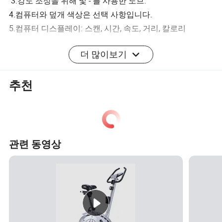
3.강도 조정을 위해 및 - 를 사용한 노브.
4.컴퓨터와 덮개 색상은 선택 사항입니다.
5.컴퓨터 디스플레이: 스캔, 시간, 속도, 거리, 칼로리
더 많이보기
회사 프로필
Hangzhou Tingjian Sporting Isting Isting Co., Ltd. 는 를 전
추천
문으로 하는 제조업체입니다
저장성 항저우에 위치한 가정용 피트니스 장비의 생산 및
개발은 10000 평방 미터 면적에 적용됩니다. 공항 근처에
있어 차로 1시간 밖에 걸리지 않습니다.
관련 동영상
이 회사는 벨트 바이크, 자력자전거, 리컴번트 바이크, 일립
티컬 트레이너, 로잉 머신 등 일련의 피트니스 장비를 성공
적으로 개발하였습니다. 소형 스테퍼, 운동용 벤치, 트레드
밀, 홈 체육관 등 모든 제품은 엄격한 품질 관리 기준에 따라
생산되며 CE, RoHS, en957 등과 같은 다양한 국제 인증을