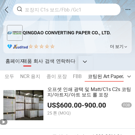
QINGDAO CONVERTING PAPER CO., LTD.
더 보기
홈페이지
제품
회사
검색
연락하다
모두
NCR 용지
종이 포장
FBB
코팅된 Art Paper/C2S 
오프셋 인쇄 광택 및 Matt/C1s C2s 코팅
지/아트지/아트 보드 롤 포장
US$
600.00
-
900.00
FOB
25 톤
(MOQ)