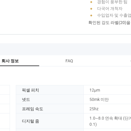
경험이 풍부한 팀
다국어 개척자
수입업자 및 수출
확인된 강도 라벨(20)
FAQ
회사 정보
픽셀 피치
12μm
넷드
50mk 미만
프레임 속도
25hz
1.0~8.0 연속 확대 (단
디지털 줌
0.1)