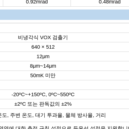
0.92mrad
0.48mrad
비냉각식 VOX 검출기
640 × 512
12μm
8μm~14μm
50mK 미만
-20ºC~+150ºC, 0ºC~550ºC
±2ºC 또는 판독값의 ±2%
도, 주변 온도, 대기 투과율, 물체 방사율, 거리
 및 영역에 대한 측정 규칙 설정으로 등온선 설정을 지원합니