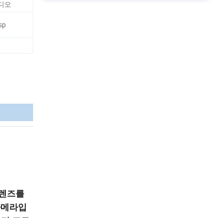
비디오
tsp
 렌즈를
카메라입