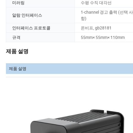
미러링
수평 수직 대각선
1-channel 경고 출력 (선택 사
알람 인터페이스
항)
인터페이스 프로토콜
온비프, gb28181
규격
55mm× 55mm× 110mm
제품 설명
제품 설명