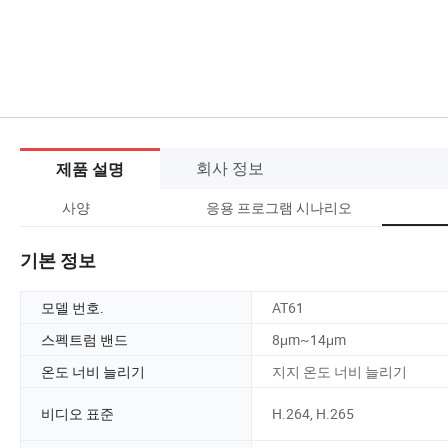
회사 정보
제품 설명
사양
응용 프로그램 시나리오
기본 정보
모델 번호.
AT61
스펙트럼 밴드
8μm~14μm
온도 너비 늘리기
지지 온도 너비 늘리기
비디오 표준
H.264, H.265