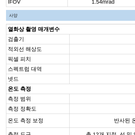
IFOV
1.54mrad
사양
열화상 촬영 매개변수
검출기
적외선 해상도
픽셀 피치
스펙트럼 대역
넷드
온도 측정
측정 범위
측정 정확도
온도 측정 보정
반사된 온
측정 도구
총 12개 지점, 선