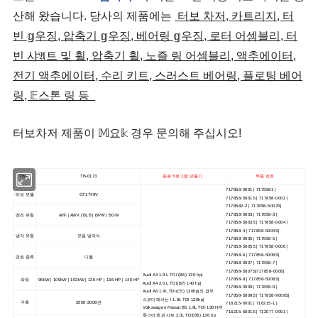
산해 왔습니다. 당사의 제품에는
터보 차저, 카트리지, 터
빈 𝕘우징, 압축기 𝕘우징, 베어링 𝕘우징, 로터 어셈블리, 터
빈 샤𝔄트 및 휠, 압축기 휠, 노즐 링 어셈블리, 액추에이터,
전기 액추에이터, 수리 키트, 스러스트 베어링, 플로팅 베어
링, 𝔼스톤 링 등
터보차저 제품이 𝕄요𝕜 경우 문의해 주십시오!
TB 수
TB-0173
응용 𝔄로그램 만들기
부품 번호
717858-0001 | 7178581 |
터보 모델
GT1749V
717858-5001S | 717858-0002 |
7178582-2 | 717858-5002S|
717858-0003 | 717858-3 |
엔진 유형
AVF | AWX | BLB | BPW | BGW
717858-5003S | 717858-0004 |
717858-4 | 717858-5004S|
냉각 유형
오일 냉각식
717858-0005 | 717858-5 |
717858-5005S | 717858-0006 |
717858-6 | 717858-5006S|
연료 종류
디젤
717858-0007 | 717858-7 |
717858-5007S|717858-0008|
Audi A4 1.9 L TDI (B6) 130 hp|
717858-8 | 717858-5008S|
파워
96kW | 100kW | 103kW | 130 HP | 136 HP | 140 HP
Audi A4 2.0 L TDI(B7) 140 hp|
717858-0009 | 717858-9 |
Audi A6 1.9L TDI(C5) 130hp|의 경우
717858-5009S | 717858-9009S|
스코다에서는 I 1.9L TDI 130hp|
구축
2000-2008년
716215-0001 | 716215-1 |
Volkswagen Passat B5 1.9L TDI 130 HP|
716215-5001S | 712077-0001 |
폭스바겐 파사트 2.0L TDI(B6) 136 hp