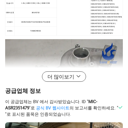
712077-1 | 712077-5001S|
있습니다
1.9L | 1890 CCM | 2.0L | 1968 CCM
038145702E | 038145702EX |
038145702EV | 038145702EV110|
038145702G | 038145702GX |
OEM 번호
38145702
038145702GV | 038145702GV105|
038145702GV500 | 038145702GV505|
038145702GV550 | 038145702J|
인증서
CE/BV/GMC/TUV/ISO9001/TS16949
038145702JX | 038145702JV |
038145702N | 038145702NX|
038145702NV | 038145702|
브랜드
TANBORESS
038145702X | 038145702V
더 많이보기
공급업체 정보
이 공급업체는 BV 에서 감사받았습니다. ID "
MIC-
ASR2351479
"로
공식 BV 웹사이트
의 보고서를 확인하세요. "
"로 표시된 품목은 인증되었습니다.