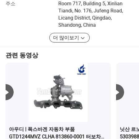
하우징 등이 포함됩니다. 완전 터보 차저는 주로 자동차 터
주소
Room 717, Building 5, Xinlian
보 차저와 디젤 트럭 또는 장비 터보 차저가 포함됩니다.
Tiandi, No. 176, Jufeng Road,
Licang District, Qingdao,
자동차 터보차저는 혼다, 포드, 르노, 현대, 아우디, 메르세데
Shandong, China
스 벤츠, 닛산, 미츠비시, 이수즈, BMW, VW, Toyota, Volvo,
Saab 등
더 많이보기
. 디젤 트럭 또는 장비 터보차저는 Scania, Hyundai, Hitachi,
관련 동영상
Styer, Iveco, Ford, Renault, Benz, Hino, Man, Perkins,
Caterpillar, Komatsu, Cummins, John Deere, Deutz, 대우,
Kobelco 등
. 우리는 고객을 만족시키기 위해 원스톱 솔루션을 공급합
니다. 우리는 세계 최고의 공장 및 전문 기술 팀을 보유하고
있으며, 세계 고객에게 최고의 제품, 기술 및 서비스를 제공
합니다. 정직은 우리의 원칙이고, 전문적인 운영은 우리의
업무이며, 서비스는 우리의 목표이며, 고객 만족은 우리의
미래입니다. TANBORESS가 가장 먼저 관심을 가지는 것은
품질이다. 우리는 품질을 차별화한다고 믿기 때문에, 당사
아우디 | 폭스바겐 자동차 부품
닛산 르노
가 제공하는 모든 제품과 서비스가 엄격한 품질 요건을 충
GTD1244MVZ CLHA 813860-0001 터보차저
5303988
족해야 합니다. 상품의 흐름과 판매 프로세스를 최적화하