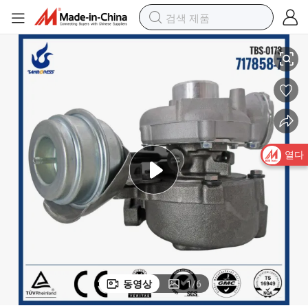
7858-0007 038145702E
아우디를 위한 최고 품질 디젤 엔진 터보 GT1749V 038145702 712077-1 71
열다
동영상
1
/
6