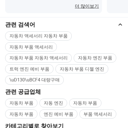
터보이(가) 무엇인가요?
이(가) 
더 많이보기
기 위해 우수한 공급 능력을 보장하고 실용적인 판매 문서
를 제공하며 시선을 사로잡는 유용한 패키징 디자인을 통
해 선택을 쉽게 할 수 있습니다.
관련 검색어
TANBORESS 품질 기준은 기능 및 작업 수명 측면에서 원래
자동차 액세서리 자동차 부품
부품 품질의 요구 사항을 충족합니다. 우리는 품질 보증에
지속적으로 조치를 투자합니다. 프로토타입 제작 및 대량
자동차 부품 액세서리
생산은 포괄적인 품질 테스트를 받습니다. 3D 측정 장치, 스
펙트럼 분석 장비 및 기타 시스템과 같은 최신 장비를 사용
자동차 부품 자동차 액세서리
자동차 엔진 부품
하여 물질, 균열 저항, 치수 준수, 경도 및 거칠기를 점검합
트럭 엔진 예비 부품
자동차 부품 디젤 엔진
니다.
\uD130\uBCF4 대량구매
TANBORESS는 고객에게 최고 수준의 품질과 안전한 제품
및 서비스를 제공하기 위해 노력하고 있습니다.
관련 공급업체
TANBORESS에서는 다음과 같은 원칙에 따라 비즈니스 탁
월성을 발휘할 것을 약속합니다.
자동차 부품
자동 엔진
자동차 부품
1) 고객의 사양에 부합하는 제조 제품
자동차 부품
엔진 예비 부품
부품 액세서리
2) 고객의 목표 가치를 만족시키기 위해 노력합니다
카테고리별로 찾아보기