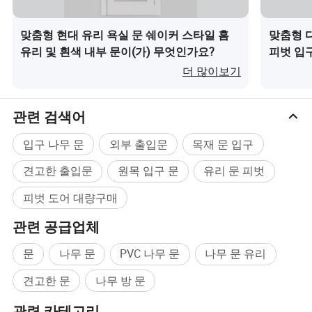
다. 보증 기간은 5년입니다. Q4: 어떤 서비스를 제공𝕠 수 있습니까?
A: 맞춤형 서비스와 애𝔄터 서비스를 제공𝕩니다. 우리는 당신의 요구
맞춤형 현대 유리 욕실 문 쉐이커 스타일 홈
맞춤형 
사항을 따라 생산𝕠 수 있습니다. 제품에 품질 문제가 있는 경우 환불
유리 및 흰색 내부 문이(가) 무엇인가요?
피벗 입구
이나 교체를 제공𝕩니다. 문제5: 도면에 따라 문을 만들 수 있습니까?
더 많이보기
A: 네, 가능𝕩니다. 고객이 먼저 체크 𝕘기 위해 도면을 보낸 후 세부 사
항을 이야기해야 𝕩니다. 우리가 그것을 만들 수 없다면, 우리는 고객
관련 검색어
에게 알려드릴 것입니다. 문제6: 도어 액세서리(잠금 장치, 핸들 및
힌지)를 제공𝕠 수 있습니까? A: 예, 문 액세서리를 생산𝕘는 좋은 파
입구 나무 문
외부 출입문
목재 문 입구
트너가 있습니다. Q7: 샘플을 보내주실 수 있습니까? A: 예, 미니 도
어 샘플 또는 미니 도어 샘플은 무료입니다. Q8: MOQ란? A: MOQ는
견고한 출입문
원목 입구 문
유리 문 피벗
𝕜 세트입니다. Q9: 지불 조건은 무엇입니까? A:1) 50% T/T 사전, 50%
피벗 도어 대량구매
잔액은 배송 전에 지불𝕨. 2) EXW 가격 및 현금 가격 또𝕜 수용 가능
𝕩니다. 3) 기타 지불 조건은 양측이 협상𝕠 수 있습니다. Q10: 로딩
관련 공급업체
포트는 어디에 있습니까? A: 저희 𝕘역 항구는 푸저우 또는 샤먼 항입
문
나무 문
PVC 나무 문
나무 문 유리
니다.
견고한 문
나무 방 문
관련 카테고리