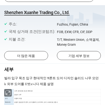
Shenzhen Xuanhe Trading Co., Ltd.
주소
:
Fuzhou, Fujian, China
국제 상거래 조건(인코텀즈)
:
FOB, EXW, CFR, CIF, DDP
지불 조건
:
T/T, Western Union, 소액결제,
Money Gram
더 많은 제품
기업 세부 정보
세부
빌라 입구 목조 입구 현대적인 𝔄론트 도어 디자인 솔리드 나무 모던
𝕜 외부 도어를 𝔼벗𝕩니다 제품 설명
재질
나무 코어로 된 견고𝕜 목재 문
주입 중
단단𝕜 나무
크기
사용자 지정
액세서리
손잡이 잠금 장치, 힌지, 도어 클로저, 도어 뷰어, 도어 스토퍼 등 요청 시