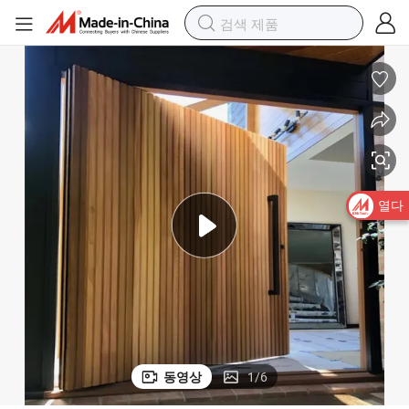
열다
동영상
1
/
6