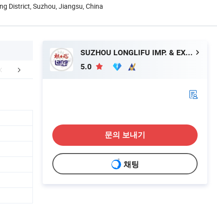
g District, Suzhou, Jiangsu, China
SUZHOU LONGLIFU IMP. & EXP. CO., LTD.
5.0
OEM 프로세스
인증
포장 및
문의 보내기
채팅