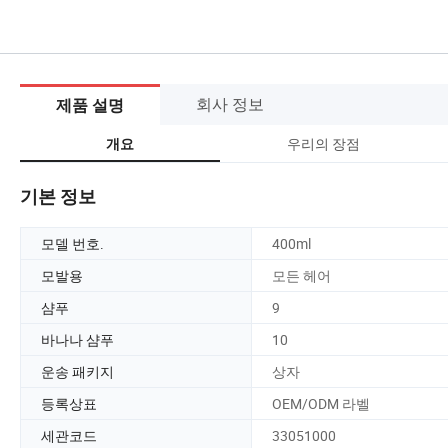
회사 정보
제품 설명
우리의 장점
개요
기본 정보
모델 번호.
400ml
모발용
모든 헤어
샴푸
9
바나나 샴푸
10
운송 패키지
상자
등록상표
OEM/ODM 라벨
세관코드
33051000