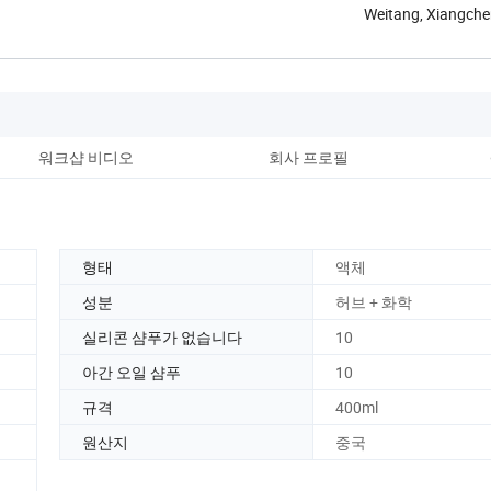
Weitang, Xiangchen
워크샵 비디오
회사 프로필
형태
액체
성분
허브 + 화학
실리콘 샴푸가 없습니다
10
아간 오일 샴푸
10
규격
400ml
원산지
중국