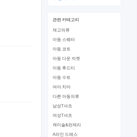
관련 카테고리
재고의류
아동 스웨터
아동 코트
아동 다운 자켓
아동 후드티
아동 수트
여아 치마
다른 아동의류
남성T셔츠
여성T셔츠
캐미솔&란제리
A라인 드레스