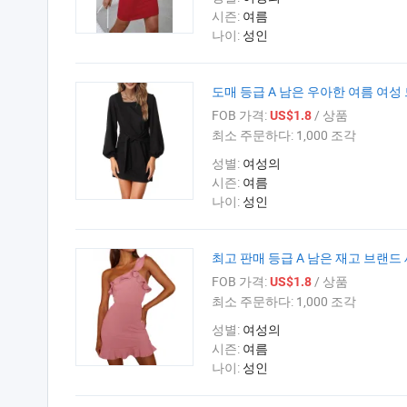
시즌:
여름
나이:
성인
도매 등급 A 남은 우아한 여름 여성
FOB 가격:
/ 상품
US$1.8
최소 주문하다:
1,000 조각
성별:
여성의
시즌:
여름
나이:
성인
최고 판매 등급 A 남은 재고 브랜
FOB 가격:
/ 상품
US$1.8
최소 주문하다:
1,000 조각
성별:
여성의
시즌:
여름
나이:
성인