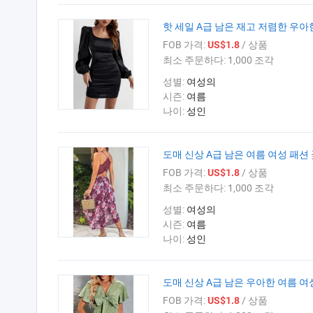
핫 세일 A급 남은 재고 저렴한 우아
FOB 가격:
/ 상품
US$1.8
최소 주문하다:
1,000 조각
성별:
여성의
시즌:
여름
나이:
성인
도매 신상 A급 남은 여름 여성 패션
FOB 가격:
/ 상품
US$1.8
최소 주문하다:
1,000 조각
성별:
여성의
시즌:
여름
나이:
성인
도매 신상 A급 남은 우아한 여름 
FOB 가격:
/ 상품
US$1.8