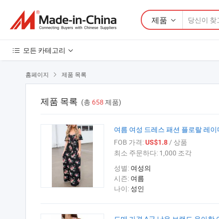
제품
모든 카테고리
홈페이지
제품 목록

제품 목록
(총
658
제품)
여름 여성 드레스 패션 플로랄 레이
FOB 가격:
/ 상품
US$1.8
최소 주문하다:
1,000 조각
성별:
여성의
시즌:
여름
나이:
성인
도매 가격 A급 남은 브랜드 우아한