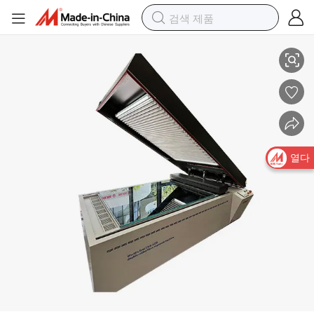
아올리드 양면 플렉소그래픽 노출 기계 삼중 광원 스캐닝 플렉소그래픽 노
열다