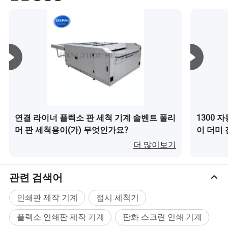
연결 라이너 플렉소 판 세척 기계 솔벤트 폴리
1300 
머 판 세척용이(가) 무엇인가요?
이 더미
더 많이보기
관련 검색어
인쇄판 제작 기계
접시 세척기
플렉소 인쇄판 제작 기계
판화 스크린 인쇄 기계