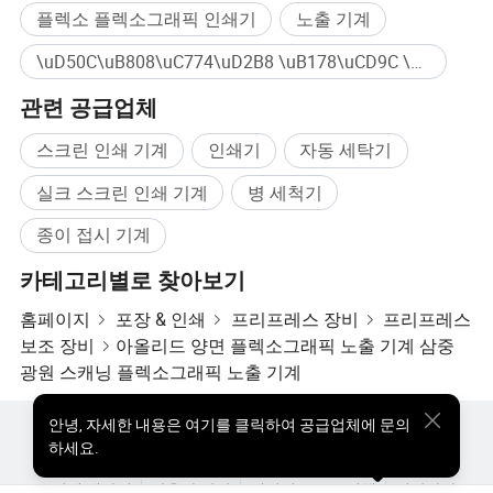
플렉소 플렉소그래픽 인쇄기
노출 기계
\uD50C\uB808\uC774\uD2B8 \uB178\uCD9C \uC7A5\uBE44 대량구매
관련 공급업체
스크린 인쇄 기계
인쇄기
자동 세탁기
실크 스크린 인쇄 기계
병 세척기
종이 접시 기계
카테고리별로 찾아보기
홈페이지
포장 & 인쇄
프리프레스 장비
프리프레스
보조 장비
아올리드 양면 플렉소그래픽 노출 기계 삼중
광원 스캐닝 플렉소그래픽 노출 기계
안녕
,
자세한 내용은 여기를 클릭하여 공급업체에 문의
핫한 제품
핫 제품 가격
도매 핫 제품
스타 바이어
하세요.
PC사이트
통찰력
우리에 대하여
사용자 약관
개인정보 보호정책
연락하다