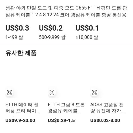
셩관 야외 단일 모드 및 다중 모드 G655 FTTH 평면 드롭 광
섬유 케이블 1 2 4 8 12 24 코어 광섬유 케이블 항공 통신용
US$0.3
US$0.2
US$0.1
1-499
쌀
500-9,999
쌀
≥10,000
쌀
유사한 제품
FTTH 데이터 센
FTTH 그림 8 드롭
ADSS 고품질 전
터용 프리 터미네
광섬유 케이블
량 유전체 자가 지
이티드 MPO
1/2/4 코어 단일
지형 광섬유 케이
US$9.9-20.00
US$0.29-1.5
US$0.02-8.00
8/12/24/48/96cores
모드 G657A1 자
블 2에서 288 다
광섬유 트렁크 패
가 지지형 공중 실
중 코어 FRP 강도