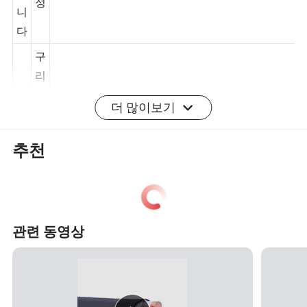
지
합
응용 프로그램
정
니
다
구
리
더 많이보기
도
체
추천
,
X
L
P
E
관련 동영상
절
Y
연
J
,
V