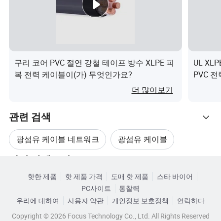
P
V
C
피
복
구리 코어 PVC 절연 강철 테이프 방수 XLPE 피
UL X
전
복 전력 케이블이(가) 무엇인가요?
PVC 
원
더 많이보기
케
이
관련 검색
블
광섬유 케이블 네트워크
광섬유 케이블
알
루
관련 카테고리
광섬유 케이블 코어
광섬유 케이블 어댑터
미
핫한 제품
핫 제품 가격
도매 핫 제품
스타 바이어
카테고리로 찾아보기
늄
PC사이트
통찰력
전력 광섬유 케이블
광섬유 점퍼 케이블
도
우리에 대하여
사용자 약관
개인정보 보호정책
연락하다
체
Copyright © 2026 Focus Technology Co., Ltd. All Rights Reserved