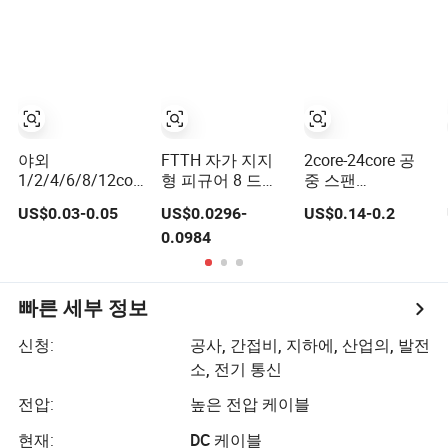
치 케이블
내 외선 네트워크
야외 광케이블
접근 드롭 케이블
야외
FTTH 자가 지지
2core-24core 공
1/2/4/6/8/12cores
형 피규어 8 드롭
중 스팬
단일 멀티 모드
광섬유 케이블
80m/100m 광섬
US$0.03-0.05
US$0.0296-
US$0.14-0.2
FTTH 광섬유 통
Gjyxch, 1/2/4core
유 케이블 ADSS
0.0984
신 평면 드롭 케이
GJYXFCH
(ASU) 단일 모드
블 안텔 인증 포함
광섬유
빠른 세부 정보
신청:
공사, 간접비, 지하에, 산업의, 발전
소, 전기 통신
전압:
높은 전압 케이블
현재:
DC 케이블